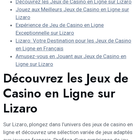
Découvrez les Jeux de Casino en Ligne sur Lizaro
Jouez aux Meilleurs Jeux de Casino en Ligne sur
Lizaro
Expérience de Jeu de Casino en Ligne
Exceptionnelle sur Lizaro
Lizaro: Votre Destination pour les Jeux de Casino
en Ligne en Français
Amusez-vous en Jouant aux Jeux de Casino en
Ligne sur Lizaro
Découvrez les Jeux de
Casino en Ligne sur
Lizaro
Sur Lizaro, plongez dans l’univers des jeux de casino en
ligne et découvrez une sélection variée de jeux adaptés