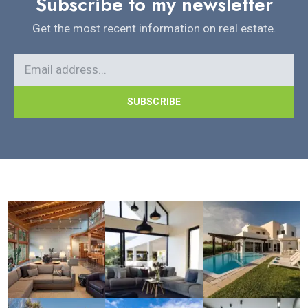
Subscribe to my newsletter
Get the most recent information on real estate.
SUBSCRIBE