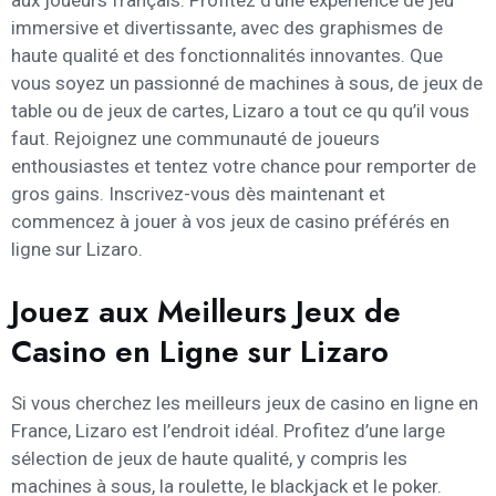
aux joueurs français. Profitez d’une expérience de jeu
immersive et divertissante, avec des graphismes de
haute qualité et des fonctionnalités innovantes. Que
vous soyez un passionné de machines à sous, de jeux de
table ou de jeux de cartes, Lizaro a tout ce qu qu’il vous
faut. Rejoignez une communauté de joueurs
enthousiastes et tentez votre chance pour remporter de
gros gains. Inscrivez-vous dès maintenant et
commencez à jouer à vos jeux de casino préférés en
ligne sur Lizaro.
Jouez aux Meilleurs Jeux de
Casino en Ligne sur Lizaro
Si vous cherchez les meilleurs jeux de casino en ligne en
France, Lizaro est l’endroit idéal. Profitez d’une large
sélection de jeux de haute qualité, y compris les
machines à sous, la roulette, le blackjack et le poker.