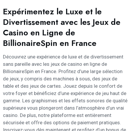
Expérimentez le Luxe et le
Divertissement avec les Jeux de
Casino en Ligne de
BillionaireSpin en France
Découvrez une expérience de luxe et de divertissement
sans pareille avec les jeux de casino en ligne de
BillionaireSpin en France. Profitez d’une large sélection
de jeux, y compris des machines à sous, des jeux de
table et des jeux de cartes. Jouez depuis le confort de
votre foyer et bénéficiez d’une expérience de jeu haut de
gamme. Les graphismes et les effets sonores de qualité
supérieure vous plongeront dans l’atmosphère d’un vrai
casino. De plus, notre plateforme est entièrement
sécurisée et offre des options de paiement pratiques.
Inscrivez-vous dès maintenant et profitez d’un bonus de