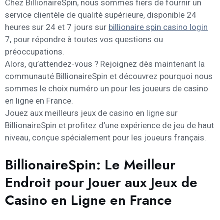
Chez BillionaireSpin, nous sommes fiers de fournir un
service clientèle de qualité supérieure, disponible 24
heures sur 24 et 7 jours sur
billionaire spin casino login
7, pour répondre à toutes vos questions ou
préoccupations.
Alors, qu’attendez-vous ? Rejoignez dès maintenant la
communauté BillionaireSpin et découvrez pourquoi nous
sommes le choix numéro un pour les joueurs de casino
en ligne en France.
Jouez aux meilleurs jeux de casino en ligne sur
BillionaireSpin et profitez d’une expérience de jeu de haut
niveau, conçue spécialement pour les joueurs français.
BillionaireSpin: Le Meilleur
Endroit pour Jouer aux Jeux de
Casino en Ligne en France