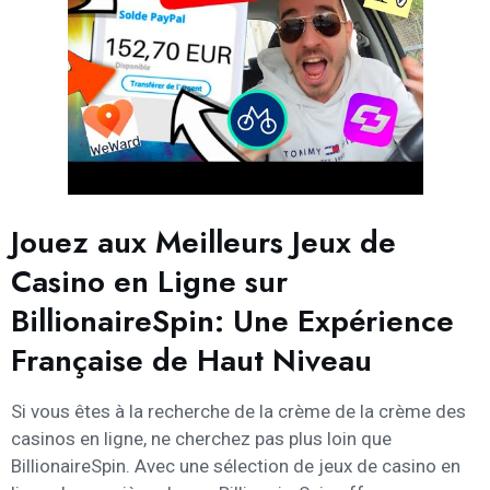
Jouez aux Meilleurs Jeux de
Casino en Ligne sur
BillionaireSpin: Une Expérience
Française de Haut Niveau
Si vous êtes à la recherche de la crème de la crème des
casinos en ligne, ne cherchez pas plus loin que
BillionaireSpin. Avec une sélection de jeux de casino en