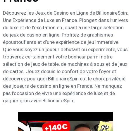
Découvrez les Jeux de Casino en Ligne de BillionaireSpin:
Une Expérience de Luxe en France. Plongez dans l’univers
du luxe et de l’excitation en jouant à une large sélection
de jeux de casino en ligne. Profitez de graphismes
époustouflants et d’une expérience de jeu immersive.
Que vous soyez un joueur débutant ou expérimenté, vous
trouverez certainement votre bonheur parmi notre
sélection de jeux de table, de machines à sous et de jeux
de cartes. Jouez depuis le confort de votre foyer et
découvrez pourquoi BillionaireSpin est le choix privilégié
des joueurs de casino en ligne en France. Ne manquez
pas l’occasion de vivre une expérience de luxe et de
gagner gros avec BillionaireSpin.