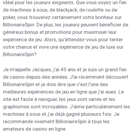
idéal pour les joueurs exigeants. Que vous soyez un fan
de machines à sous, de blackjack, de roulette ou de
poker, vous trouverez certainement votre bonheur sur
BillionaireSpin. De plus, les joueurs peuvent bénéficier de
généreux bonus et promotions pour maximiser leur
expérience de jeu. Alors, qu’attendez-vous pour tenter
votre chance et vivre une expérience de jeu de luxe sur
BillionaireSpin?
Je m’appelle Jacques, j’ai 45 ans et je suis un grand fan
de casino depuis des années. J’ai récemment découvert
BillionaireSpin et je dois dire que c’est l’une des
meilleures expériences de jeu en ligne que j’ai eues. Le
site est facile à naviguer, les jeux sont variés et les
graphismes sont incroyables. J’aime particulièrement les
machines à sous et j’ai déjà gagné plusieurs fois. Je
recommande vivement BillionaireSpin à tous les
amateurs de casino en ligne.