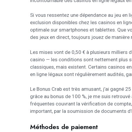
incontournable des casinos en ligne légaux en
Si vous ressentez une dépendance au jeu en ligne
exclusion disponibles chez les casinos en lign
optimale sur smartphones et tablettes. Que vou
des jeux en direct, toujours jouez de manière r
Les mises vont de 0,50 € à plusieurs milliers 
casino — les conditions sont nettement plus st
classiques, mais existent. Certains casinos en
en ligne légaux sont régulièrement audités, ga
Le Bonus Crab est très amusant, j’ai gagné 2
grâce au bonus de 100 %, je me suis retrouvé 
fréquentes couvrant la vérification de compte,
important, par la soumission de documents d’id
Méthodes de paiement