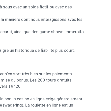
 à sous avec un solde fictif ou avec des
 la manière dont nous interagissons avec les
 baccarat, ainsi que des game shows immersifs
gré un historique de fiabilité plus court.
 s’en sort très bien sur les paiements.
e mise du bonus. Les 200 tours gratuits
 vers 19h20.
 Un bonus casino en ligne exige généralement
e (wagering). La roulette en ligne est un