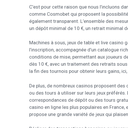
C’est pour cette raison que nous l’incluons d
comme Cosmobet qui proposent la possibilité d
également transparent. L’ensemble des mesures
un dépôt minimal de 10 €, un retrait minimal d
Machines à sous, jeux de table et live casino 
l’inscription, accompagnée d’un catalogue ric
conditions de mise, permettant aux joueurs d
dès 10 €, avec un traitement des retraits sou
la fin des tournois pour obtenir leurs gains, 
De plus, de nombreux casinos proposent des 
ou des tours à utiliser sur leurs jeux préféré
correspondances de dépôt ou des tours gratuit
casino en ligne les plus populaires en France,
propose une grande variété de jeux qui plaisen