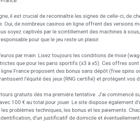
 France.
, il est crucial de reconnaître les signes de celle-ci, de cherc
e. Oui, de nombreux casinos en ligne offrent des versions m
s soyez captivés par le scintillement des machines à sous, l
esponsable pour que le jeu reste un plaisir.
d’euros par main. Lisez toujours les conditions de mise (wa
rictes que pour les paris sportifs (x3 à x5). Ces offres son
 ligne France proposent des bonus sans dépôt (free spins ou 
rantissent l’équité des jeux (RNG certifié) et protègent vos
5 tours gratuits dès ma première tentative. J’ai commencé s
avec 100 € au total pour jouer. Le site dispose également 
 les problèmes techniques, les bonus et les paiements. Chaqu
entification, d’un justificatif de domicile et éventuellemen