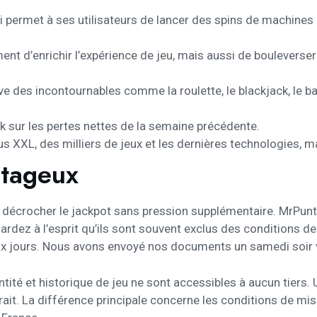
qui permet à ses utilisateurs de lancer des spins de machines
t d’enrichir l’expérience de jeu, mais aussi de bouleverser
ouve des incontournables comme la roulette, le blackjack, le
 sur les pertes nettes de la semaine précédente.
 XXL, des milliers de jeux et les dernières technologies, mal
tageux
 décrocher le jackpot sans pression supplémentaire. MrPunter
ardez à l’esprit qu’ils sont souvent exclus des conditions d
 dix jours. Nous avons envoyé nos documents un samedi soir
té et historique de jeu ne sont accessibles à aucun tiers.
ait. La différence principale concerne les conditions de mis