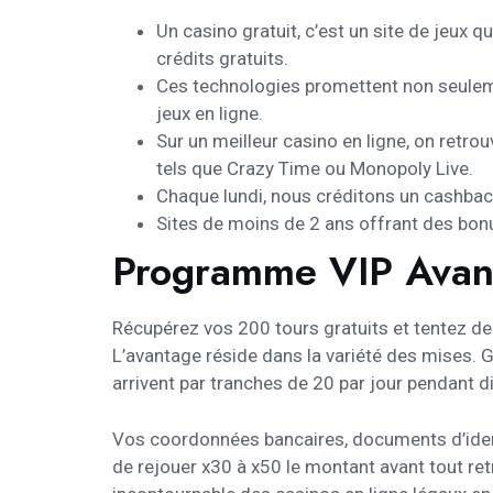
Un casino gratuit, c’est un site de jeux 
crédits gratuits.
Ces technologies promettent non seulemen
jeux en ligne.
Sur un meilleur casino en ligne, on retr
tels que Crazy Time ou Monopoly Live.
Chaque lundi, nous créditons un cashback
Sites de moins de 2 ans offrant des bonus
Programme VIP Avan
Récupérez vos 200 tours gratuits et tentez de
L’avantage réside dans la variété des mises. G
arrivent par tranches de 20 par jour pendant
Vos coordonnées bancaires, documents d’identi
de rejouer x30 à x50 le montant avant tout retr