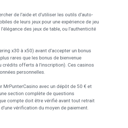
her de l’aide et d’utiliser les outils d’auto-
obiles de leurs jeux pour une expérience de jeu
’élégance des jeux de table, ou l’authenticité
gering x30 à x50) avant d’accepter un bonus
t plus rares que les bonus de bienvenue
crédits offerts à l’inscription). Ces casinos
 données personnelles.
ur MrPunterCasino avec un dépôt de 50 € et
d’une section complète de questions
e compte doit être vérifié avant tout retrait
t d’une vérification du moyen de paiement.