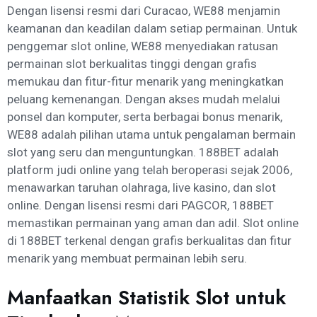
Dengan lisensi resmi dari Curacao, WE88 menjamin
keamanan dan keadilan dalam setiap permainan. Untuk
penggemar slot online, WE88 menyediakan ratusan
permainan slot berkualitas tinggi dengan grafis
memukau dan fitur-fitur menarik yang meningkatkan
peluang kemenangan. Dengan akses mudah melalui
ponsel dan komputer, serta berbagai bonus menarik,
WE88 adalah pilihan utama untuk pengalaman bermain
slot yang seru dan menguntungkan. 188BET adalah
platform judi online yang telah beroperasi sejak 2006,
menawarkan taruhan olahraga, live kasino, dan slot
online. Dengan lisensi resmi dari PAGCOR, 188BET
memastikan permainan yang aman dan adil. Slot online
di 188BET terkenal dengan grafis berkualitas dan fitur
menarik yang membuat permainan lebih seru.
Manfaatkan Statistik Slot untuk