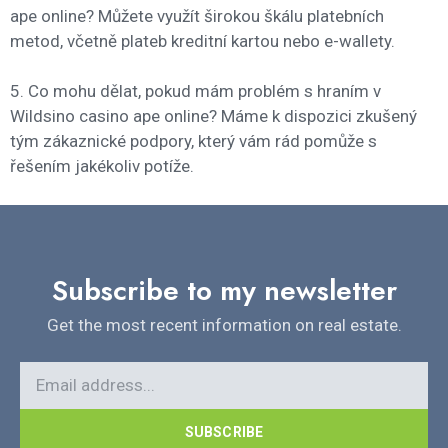
ape online? Můžete využít širokou škálu platebních
metod, včetně plateb kreditní kartou nebo e-wallety.
5. Co mohu dělat, pokud mám problém s hraním v
Wildsino casino ape online? Máme k dispozici zkušený
tým zákaznické podpory, který vám rád pomůže s
řešením jakékoliv potíže.
Subscribe to my newsletter
Get the most recent information on real estate.
SUBSCRIBE