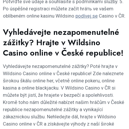
Potvrďte své údaje a souhlasite s podmínkami služby. 5.
Po úspěšné registraci můžete začít hráть ve vašem
oblíbeném online kasinu Wildsino
podívej se
Casino v ČR.
Vyhledávejte nezapomenutelné
zážitky? Hrajte v Wildsino
Casino online v České republice!
Vyhledávejte nezapomenutelné zážitky? Poté hrajte v
Wildsino Casino online v České republice! Zde naleznete
širokou škálu online her, včetně online pokeru, online
kasina a online blackjacku. V Wildsino Casino v ČR si
můžete být jistí, že hrajete v bezpečí a spolehlivosti.
Kromě toho nám důležité nabízet našim hráčům v České
republice nezapomenutelné zážitky a vynikající
zákaznickou službu. Nehledejte dál, hrajte v Wildsino
Casino online v ČR a získávejte výhody z naší široké