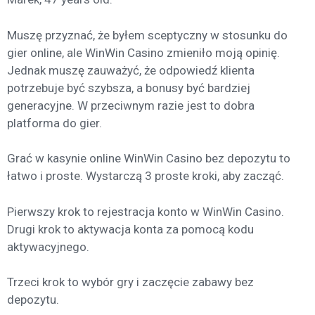
Muszę przyznać, że byłem sceptyczny w stosunku do
gier online, ale WinWin Casino zmieniło moją opinię.
Jednak muszę zauważyć, że odpowiedź klienta
potrzebuje być szybsza, a bonusy być bardziej
generacyjne. W przeciwnym razie jest to dobra
platforma do gier.
Grać w kasynie online WinWin Casino bez depozytu to
łatwo i proste. Wystarczą 3 proste kroki, aby zacząć.
Pierwszy krok to rejestracja konto w WinWin Casino.
Drugi krok to aktywacja konta za pomocą kodu
aktywacyjnego.
Trzeci krok to wybór gry i zaczęcie zabawy bez
depozytu.