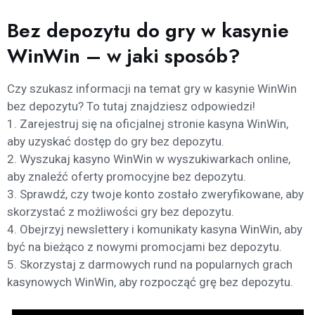
Bez depozytu do gry w kasynie
WinWin – w jaki sposób?
Czy szukasz informacji na temat gry w kasynie WinWin
bez depozytu? To tutaj znajdziesz odpowiedzi!
1. Zarejestruj się na oficjalnej stronie kasyna WinWin,
aby uzyskać dostęp do gry bez depozytu.
2. Wyszukaj kasyno WinWin w wyszukiwarkach online,
aby znaleźć oferty promocyjne bez depozytu.
3. Sprawdź, czy twoje konto zostało zweryfikowane, aby
skorzystać z możliwości gry bez depozytu.
4. Obejrzyj newslettery i komunikaty kasyna WinWin, aby
być na bieżąco z nowymi promocjami bez depozytu.
5. Skorzystaj z darmowych rund na popularnych grach
kasynowych WinWin, aby rozpocząć grę bez depozytu.