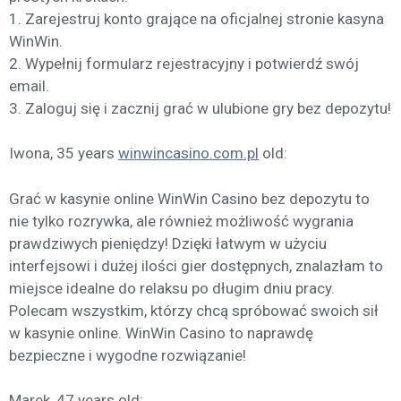
1. Zarejestruj konto grające na oficjalnej stronie kasyna
WinWin.
2. Wypełnij formularz rejestracyjny i potwierdź swój
email.
3. Zaloguj się i zacznij grać w ulubione gry bez depozytu!
Iwona, 35 years
winwincasino.com.pl
old:
Grać w kasynie online WinWin Casino bez depozytu to
nie tylko rozrywka, ale również możliwość wygrania
prawdziwych pieniędzy! Dzięki łatwym w użyciu
interfejsowi i dużej ilości gier dostępnych, znalazłam to
miejsce idealne do relaksu po długim dniu pracy.
Polecam wszystkim, którzy chcą spróbować swoich sił
w kasynie online. WinWin Casino to naprawdę
bezpieczne i wygodne rozwiązanie!
Marek, 47 years old: