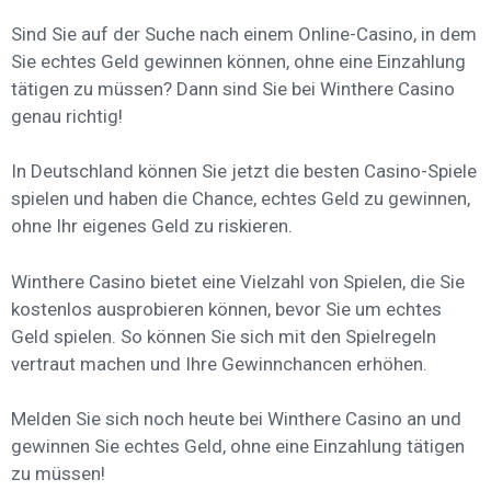
Sind Sie auf der Suche nach einem Online-Casino, in dem
Sie echtes Geld gewinnen können, ohne eine Einzahlung
tätigen zu müssen? Dann sind Sie bei Winthere Casino
genau richtig!
In Deutschland können Sie jetzt die besten Casino-Spiele
spielen und haben die Chance, echtes Geld zu gewinnen,
ohne Ihr eigenes Geld zu riskieren.
Winthere Casino bietet eine Vielzahl von Spielen, die Sie
kostenlos ausprobieren können, bevor Sie um echtes
Geld spielen. So können Sie sich mit den Spielregeln
vertraut machen und Ihre Gewinnchancen erhöhen.
Melden Sie sich noch heute bei Winthere Casino an und
gewinnen Sie echtes Geld, ohne eine Einzahlung tätigen
zu müssen!