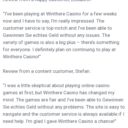
“I’ve been playing at Winthere Casino for a few weeks
now and I have to say, I’m really impressed. The
customer service is top-notch and I’ve been able to
Gewinnen Sie echtes Geld without any issues. The
variety of games is also a big plus – there’s something
for everyone. I definitely plan on continuing to play at
Winthere Casino!”
Review from a content customer, Stefan :
“I was a little skeptical about playing online casino
games at first, but Winthere Casino has changed my
mind. The games are fair and I’ve been able to Gewinnen
Sie echtes Geld without any problems. The site is easy to
navigate and the customer service is always available if I
need help. I’m glad I gave Winthere Casino a chance!”