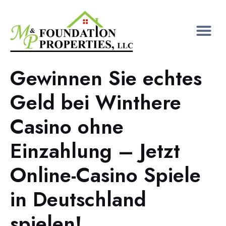
Gewinnen Sie echtes
Geld bei Winthere
Casino ohne
Einzahlung – Jetzt
Online-Casino Spiele
in Deutschland
spielen!