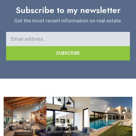
Subscribe to my newsletter
Get the most recent information on real estate.
SUBSCRIBE