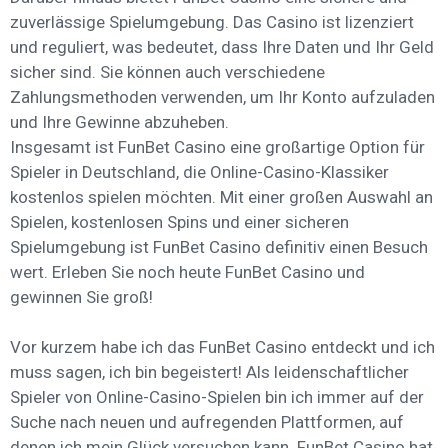
zuverlässige Spielumgebung. Das Casino ist lizenziert
und reguliert, was bedeutet, dass Ihre Daten und Ihr Geld
sicher sind. Sie können auch verschiedene
Zahlungsmethoden verwenden, um Ihr Konto aufzuladen
und Ihre Gewinne abzuheben.
Insgesamt ist FunBet Casino eine großartige Option für
Spieler in Deutschland, die Online-Casino-Klassiker
kostenlos spielen möchten. Mit einer großen Auswahl an
Spielen, kostenlosen Spins und einer sicheren
Spielumgebung ist FunBet Casino definitiv einen Besuch
wert. Erleben Sie noch heute FunBet Casino und
gewinnen Sie groß!
Vor kurzem habe ich das FunBet Casino entdeckt und ich
muss sagen, ich bin begeistert! Als leidenschaftlicher
Spieler von Online-Casino-Spielen bin ich immer auf der
Suche nach neuen und aufregenden Plattformen, auf
denen ich mein Glück versuchen kann. FunBet Casino hat