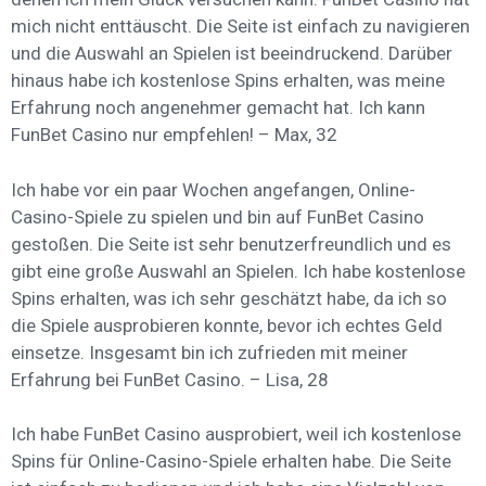
mich nicht enttäuscht. Die Seite ist einfach zu navigieren
und die Auswahl an Spielen ist beeindruckend. Darüber
hinaus habe ich kostenlose Spins erhalten, was meine
Erfahrung noch angenehmer gemacht hat. Ich kann
FunBet Casino nur empfehlen! – Max, 32
Ich habe vor ein paar Wochen angefangen, Online-
Casino-Spiele zu spielen und bin auf FunBet Casino
gestoßen. Die Seite ist sehr benutzerfreundlich und es
gibt eine große Auswahl an Spielen. Ich habe kostenlose
Spins erhalten, was ich sehr geschätzt habe, da ich so
die Spiele ausprobieren konnte, bevor ich echtes Geld
einsetze. Insgesamt bin ich zufrieden mit meiner
Erfahrung bei FunBet Casino. – Lisa, 28
Ich habe FunBet Casino ausprobiert, weil ich kostenlose
Spins für Online-Casino-Spiele erhalten habe. Die Seite