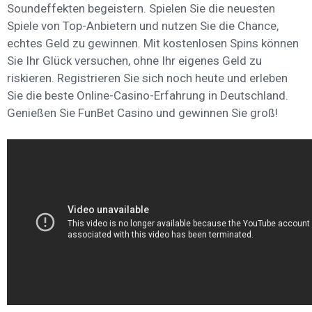
Soundeffekten begeistern. Spielen Sie die neuesten
Spiele von Top-Anbietern und nutzen Sie die Chance,
echtes Geld zu gewinnen. Mit kostenlosen Spins können
Sie Ihr Glück versuchen, ohne Ihr eigenes Geld zu
riskieren. Registrieren Sie sich noch heute und erleben
Sie die beste Online-Casino-Erfahrung in Deutschland.
Genießen Sie FunBet Casino und gewinnen Sie groß!