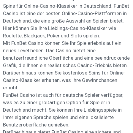
Spins für Online-Casino-Klassiker in Deutschland. FunBet
Casino ist eine der besten Online-Casino-Plattformen in
Deutschland, die eine große Auswahl an Spielen bietet.
Hier können Sie Ihre Lieblings-Casino-Klassiker wie
Roulette, Blackjack, Poker und Slots spielen.
Mit FunBet Casino können Sie Ihr Spielerlebnis auf ein
neues Level heben. Das Casino bietet eine
benutzerfreundliche Oberfläche und eine beeindruckende
Grafik, die Ihnen ein realistisches Casino-Erlebnis bieten.
Darüber hinaus können Sie kostenlose Spins für Online-
Casino-Klassiker erhalten, was Ihre Gewinnchancen
erhöht.
FunBet Casino ist auch für deutsche Spieler verfügbar,
was es zu einer großartigen Option für Spieler in
Deutschland macht. Sie können Ihre Lieblingsspiele in
Ihrer eigenen Sprache spielen und eine lokalisierte
Benutzeroberfläche genießen.
Darüber hinaus bietet FunBet Casino eine sichere und