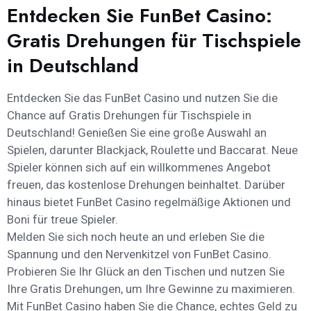
Entdecken Sie FunBet Casino:
Gratis Drehungen für Tischspiele
in Deutschland
Entdecken Sie das FunBet Casino und nutzen Sie die
Chance auf Gratis Drehungen für Tischspiele in
Deutschland! Genießen Sie eine große Auswahl an
Spielen, darunter Blackjack, Roulette und Baccarat. Neue
Spieler können sich auf ein willkommenes Angebot
freuen, das kostenlose Drehungen beinhaltet. Darüber
hinaus bietet FunBet Casino regelmäßige Aktionen und
Boni für treue Spieler.
Melden Sie sich noch heute an und erleben Sie die
Spannung und den Nervenkitzel von FunBet Casino.
Probieren Sie Ihr Glück an den Tischen und nutzen Sie
Ihre Gratis Drehungen, um Ihre Gewinne zu maximieren.
Mit FunBet Casino haben Sie die Chance, echtes Geld zu