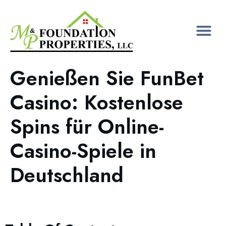
Genießen Sie FunBet
Casino: Kostenlose
Spins für Online-
Casino-Spiele in
Deutschland