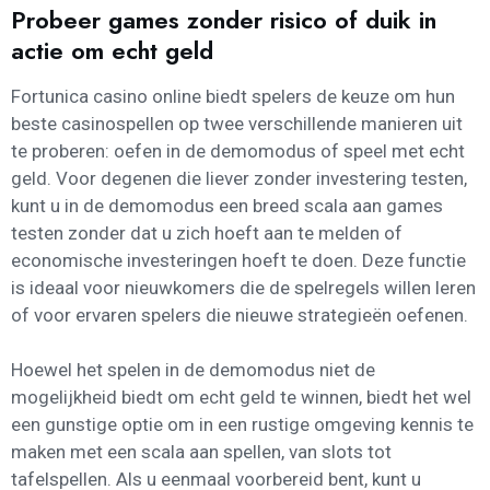
Probeer games zonder risico of duik in
actie om echt geld
Fortunica casino online biedt spelers de keuze om hun
beste casinospellen op twee verschillende manieren uit
te proberen: oefen in de demomodus of speel met echt
geld. Voor degenen die liever zonder investering testen,
kunt u in de demomodus een breed scala aan games
testen zonder dat u zich hoeft aan te melden of
economische investeringen hoeft te doen. Deze functie
is ideaal voor nieuwkomers die de spelregels willen leren
of voor ervaren spelers die nieuwe strategieën oefenen.
Hoewel het spelen in de demomodus niet de
mogelijkheid biedt om echt geld te winnen, biedt het wel
een gunstige optie om in een rustige omgeving kennis te
maken met een scala aan spellen, van slots tot
tafelspellen. Als u eenmaal voorbereid bent, kunt u