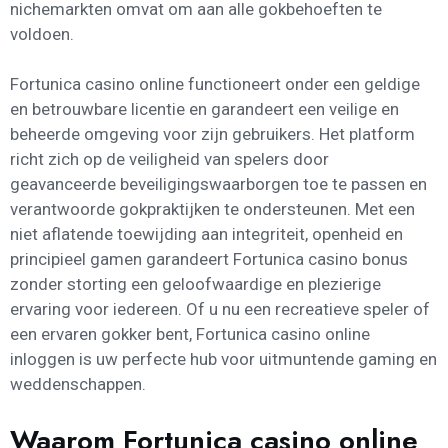
nichemarkten omvat om aan alle gokbehoeften te
voldoen.
Fortunica casino online functioneert onder een geldige
en betrouwbare licentie en garandeert een veilige en
beheerde omgeving voor zijn gebruikers. Het platform
richt zich op de veiligheid van spelers door
geavanceerde beveiligingswaarborgen toe te passen en
verantwoorde gokpraktijken te ondersteunen. Met een
niet aflatende toewijding aan integriteit, openheid en
principieel gamen garandeert Fortunica casino bonus
zonder storting een geloofwaardige en plezierige
ervaring voor iedereen. Of u nu een recreatieve speler of
een ervaren gokker bent, Fortunica casino online
inloggen is uw perfecte hub voor uitmuntende gaming en
weddenschappen.
Waarom Fortunica casino online