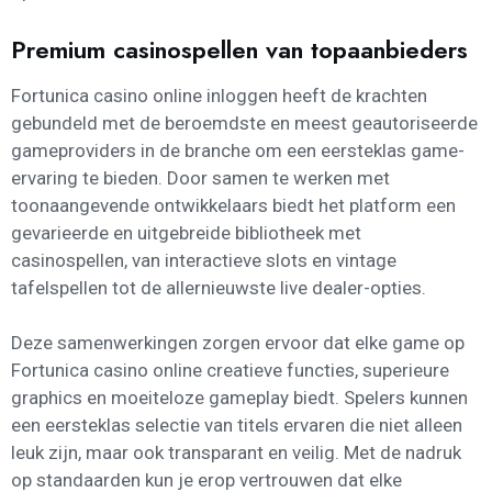
Premium casinospellen van topaanbieders
Fortunica casino online inloggen heeft de krachten
gebundeld met de beroemdste en meest geautoriseerde
gameproviders in de branche om een eersteklas game-
ervaring te bieden. Door samen te werken met
toonaangevende ontwikkelaars biedt het platform een ​​
gevarieerde en uitgebreide bibliotheek met
casinospellen, van interactieve slots en vintage
tafelspellen tot de allernieuwste live dealer-opties.
Deze samenwerkingen zorgen ervoor dat elke game op
Fortunica casino online creatieve functies, superieure
graphics en moeiteloze gameplay biedt. Spelers kunnen
een eersteklas selectie van titels ervaren die niet alleen
leuk zijn, maar ook transparant en veilig. Met de nadruk
op standaarden kun je erop vertrouwen dat elke