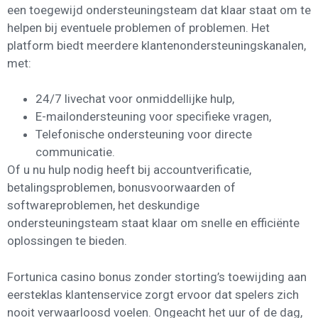
een toegewijd ondersteuningsteam dat klaar staat om te
helpen bij eventuele problemen of problemen. Het
platform biedt meerdere klantenondersteuningskanalen,
met:
24/7 livechat voor onmiddellijke hulp,
E-mailondersteuning voor specifieke vragen,
Telefonische ondersteuning voor directe
communicatie.
Of u nu hulp nodig heeft bij accountverificatie,
betalingsproblemen, bonusvoorwaarden of
softwareproblemen, het deskundige
ondersteuningsteam staat klaar om snelle en efficiënte
oplossingen te bieden.
Fortunica casino bonus zonder storting’s toewijding aan
eersteklas klantenservice zorgt ervoor dat spelers zich
nooit verwaarloosd voelen. Ongeacht het uur of de dag,