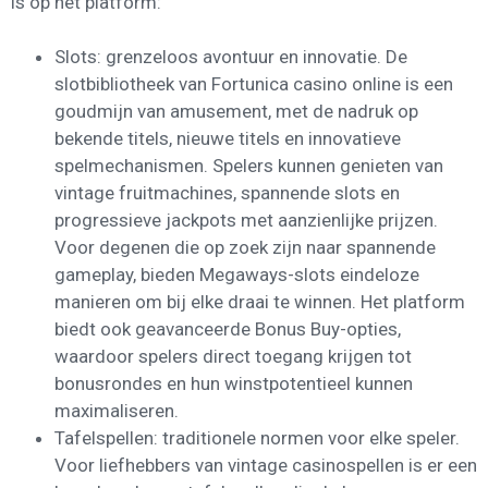
is op het platform:
Slots: grenzeloos avontuur en innovatie. De
slotbibliotheek van Fortunica casino online is een
goudmijn van amusement, met de nadruk op
bekende titels, nieuwe titels en innovatieve
spelmechanismen. Spelers kunnen genieten van
vintage fruitmachines, spannende slots en
progressieve jackpots met aanzienlijke prijzen.
Voor degenen die op zoek zijn naar spannende
gameplay, bieden Megaways-slots eindeloze
manieren om bij elke draai te winnen. Het platform
biedt ook geavanceerde Bonus Buy-opties,
waardoor spelers direct toegang krijgen tot
bonusrondes en hun winstpotentieel kunnen
maximaliseren.
Tafelspellen: traditionele normen voor elke speler.
Voor liefhebbers van vintage casinospellen is er een