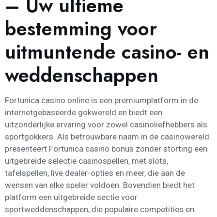
– Uw ultieme
bestemming voor
uitmuntende casino- en
weddenschappen
Fortunica casino online is een premiumplatform in de
internetgebaseerde gokwereld en biedt een
uitzonderlijke ervaring voor zowel casinoliefhebbers als
sportgokkers. Als betrouwbare naam in de casinowereld
presenteert Fortunica casino bonus zonder storting een
uitgebreide selectie casinospellen, met slots,
tafelspellen, live dealer-opties en meer, die aan de
wensen van elke speler voldoen. Bovendien biedt het
platform een ​​uitgebreide sectie voor
sportweddenschappen, die populaire competities en