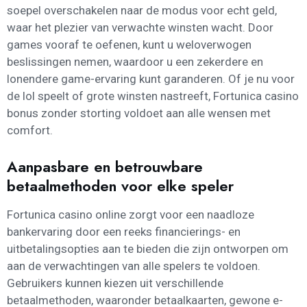
soepel overschakelen naar de modus voor echt geld,
waar het plezier van verwachte winsten wacht. Door
games vooraf te oefenen, kunt u weloverwogen
beslissingen nemen, waardoor u een zekerdere en
lonendere game-ervaring kunt garanderen. Of je nu voor
de lol speelt of grote winsten nastreeft, Fortunica casino
bonus zonder storting voldoet aan alle wensen met
comfort.
Aanpasbare en betrouwbare
betaalmethoden voor elke speler
Fortunica casino online zorgt voor een naadloze
bankervaring door een reeks financierings- en
uitbetalingsopties aan te bieden die zijn ontworpen om
aan de verwachtingen van alle spelers te voldoen.
Gebruikers kunnen kiezen uit verschillende
betaalmethoden, waaronder betaalkaarten, gewone e-