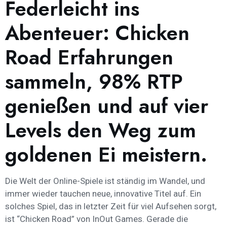
Federleicht ins
Abenteuer: Chicken
Road Erfahrungen
sammeln, 98% RTP
genießen und auf vier
Levels den Weg zum
goldenen Ei meistern.
Die Welt der Online-Spiele ist ständig im Wandel, und
immer wieder tauchen neue, innovative Titel auf. Ein
solches Spiel, das in letzter Zeit für viel Aufsehen sorgt,
ist “Chicken Road” von InOut Games. Gerade die