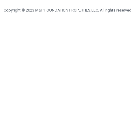
Copyright © 2023 M&P FOUNDATION PROPERTIES,LLC. All rights reserved.