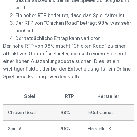
wird.
Ein hoher RTP bedeutet, dass das Spiel fairer ist.
Der RTP von “Chicken Road” beträgt 98%, was sehr
hoch ist.
Der tatsächliche Ertrag kann variieren.
Der hohe RTP von 98% macht “Chicken Road” zu einer
attraktiven Option für Spieler, die nach einem Spiel mit
einer hohen Auszahlungsquote suchen. Dies ist ein
wichtiger Faktor, der bei der Entscheidung für ein Online-
Spiel berücksichtigt werden sollte.
Spiel
RTP
Hersteller
Chicken Road
98%
InOut Games
Spiel A
95%
Hersteller X