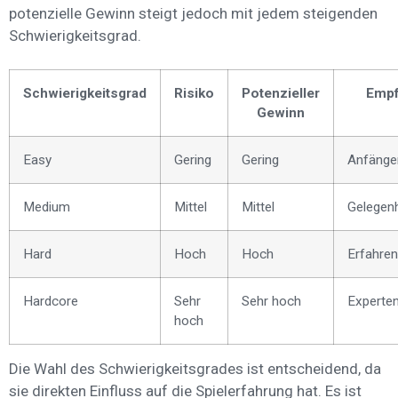
potenzielle Gewinn steigt jedoch mit jedem steigenden
Schwierigkeitsgrad.
Schwierigkeitsgrad
Risiko
Potenzieller
Empf
Gewinn
Easy
Gering
Gering
Anfänge
Medium
Mittel
Mittel
Gelegenh
Hard
Hoch
Hoch
Erfahren
Hardcore
Sehr
Sehr hoch
Experte
hoch
Die Wahl des Schwierigkeitsgrades ist entscheidend, da
sie direkten Einfluss auf die Spielerfahrung hat. Es ist