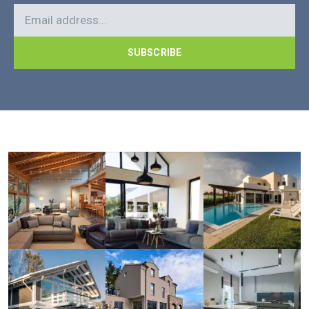
SUBSCRIBE