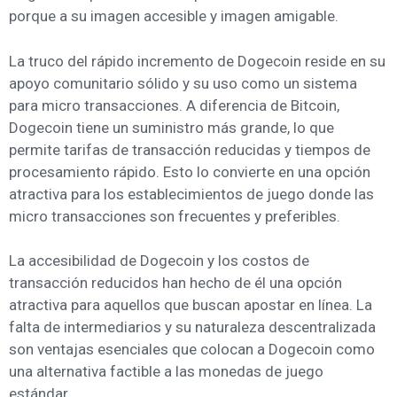
porque a su imagen accesible y imagen amigable.
La truco del rápido incremento de Dogecoin reside en su
apoyo comunitario sólido y su uso como un sistema
para micro transacciones. A diferencia de Bitcoin,
Dogecoin tiene un suministro más grande, lo que
permite tarifas de transacción reducidas y tiempos de
procesamiento rápido. Esto lo convierte en una opción
atractiva para los establecimientos de juego donde las
micro transacciones son frecuentes y preferibles.
La accesibilidad de Dogecoin y los costos de
transacción reducidos han hecho de él una opción
atractiva para aquellos que buscan apostar en línea. La
falta de intermediarios y su naturaleza descentralizada
son ventajas esenciales que colocan a Dogecoin como
una alternativa factible a las monedas de juego
estándar.