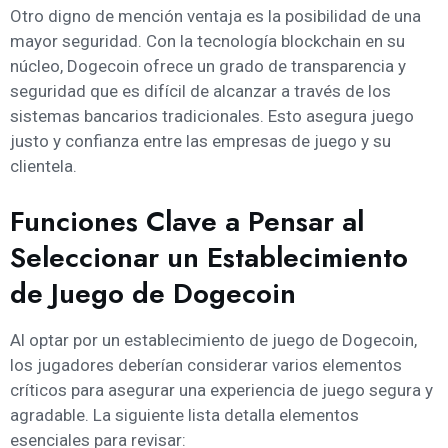
Otro digno de mención ventaja es la posibilidad de una
mayor seguridad. Con la tecnología blockchain en su
núcleo, Dogecoin ofrece un grado de transparencia y
seguridad que es difícil de alcanzar a través de los
sistemas bancarios tradicionales. Esto asegura juego
justo y confianza entre las empresas de juego y su
clientela.
Funciones Clave a Pensar al
Seleccionar un Establecimiento
de Juego de Dogecoin
Al optar por un establecimiento de juego de Dogecoin,
los jugadores deberían considerar varios elementos
críticos para asegurar una experiencia de juego segura y
agradable. La siguiente lista detalla elementos
esenciales para revisar: