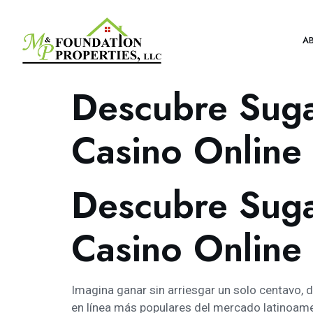
A
Descubre Suga
Casino Online
Descubre Suga
Casino Online
Imagina ganar sin arriesgar un solo centavo,
en línea más populares del mercado latinoame