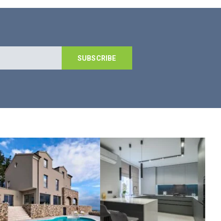
SUBSCRIBE