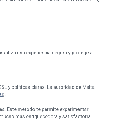
rantiza una experiencia segura y protege al
SL y políticas claras. La autoridad de Malta
al
).
nea. Este método te permite experimentar,
a mucho más enriquecedora y satisfactoria