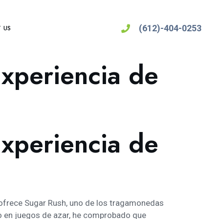
(612)-404-0253
 US
Experiencia de
Experiencia de
e ofrece Sugar Rush, uno de los tragamonedas
do en juegos de azar, he comprobado que