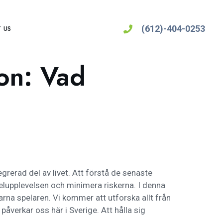
(612)-404-0253
 US
ion: Vad
egrerad del av livet. Att förstå de senaste
elupplevelsen och minimera riskerna. I denna
arna spelaren. Vi kommer att utforska allt från
åverkar oss här i Sverige. Att hålla sig