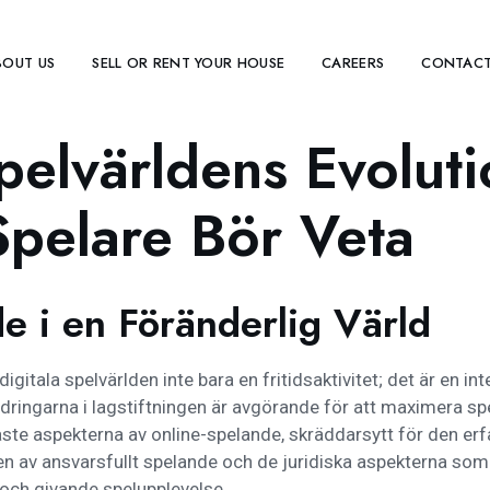
BOUT US
SELL OR RENT YOUR HOUSE
CAREERS
CONTACT
pelvärldens Evolut
pelare Bör Veta
e i en Föränderlig Värld
gitala spelvärlden inte bara en fritidsaktivitet; det är en int
ringarna i lagstiftningen är avgörande för att maximera sp
gaste aspekterna av online-spelande, skräddarsytt för den erf
en av ansvarsfullt spelande och de juridiska aspekterna som p
r och givande spelupplevelse.