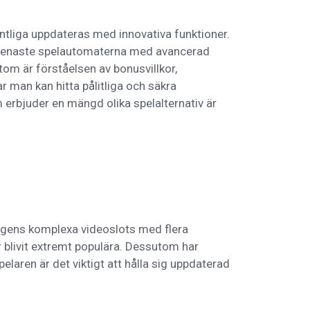
intliga uppdateras med innovativa funktioner.
de senaste spelautomaterna med avancerad
tom är förståelsen av bonusvillkor,
r man kan hitta pålitliga och säkra
m erbjuder en mängd olika spelalternativ är
dagens komplexa videoslots med flera
r blivit extremt populära. Dessutom har
elaren är det viktigt att hålla sig uppdaterad