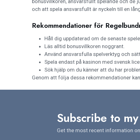
bonusvillkoren, ansvarsfullt spelande och de 
och att spela ansvarsfullt är nyckeln till en lå
Rekommendationer för Regelbund
Håll dig uppdaterad om de senaste spele
Läs alltid bonusvillkoren noggrant.
Använd ansvarsfulla spelverktyg och sätt
Spela endast på kasinon med svensk lice
Sök hjälp om du känner att du har probl
Genom att följa dessa rekommendationer kan d
Subscribe to my
Get the most recent information on 