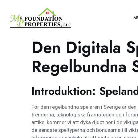
A
Den Digitala S
Regelbundna S
Introduktion: Speland
För den regelbundna spelaren i Sverige är den di
trenderna, teknologiska framstegen och föränd
artikel kommer vi att dyka djupt ner i de vikti
de senaste speltyperna och bonusarna till vikt
informerad är nyckeln till att njuta av en säke