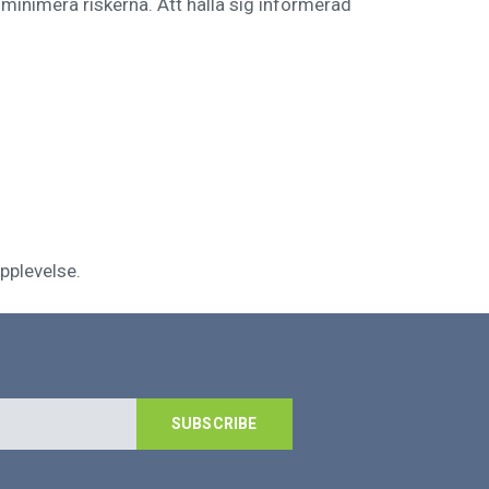
minimera riskerna. Att hålla sig informerad
pplevelse.
SUBSCRIBE