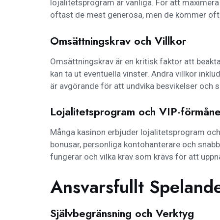
lojalitetsprogram är vanliga. För att maximera
oftast de mest generösa, men de kommer ofta
Omsättningskrav och Villkor
Omsättningskrav är en kritisk faktor att bea
kan ta ut eventuella vinster. Andra villkor ink
är avgörande för att undvika besvikelser och s
Lojalitetsprogram och VIP-förmåne
Många kasinon erbjuder lojalitetsprogram och 
bonusar, personliga kontohanterare och snabbar
fungerar och vilka krav som krävs för att uppnå
Ansvarsfullt Spelande
Självbegränsning och Verktyg