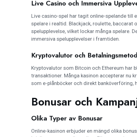
Live Casino och Immersiva Upplev
Live casino-spel har tagit online-spelande til
spelare i realtid. Blackjack, roulette, baccara
spelupplevelse, vilket lockar många spelare. D
immersiva spelupplevelser i framtiden.
Kryptovalutor och Betalningsmeto
Kryptovalutor som Bitcoin och Ethereum har b
transaktioner. Många kasinon accepterar nu kry
som e-plånböcker och direkt banköverföring, h
Bonusar och Kampanje
Olika Typer av Bonusar
Online-kasinon erbjuder en mängd olika bonusa