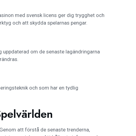
asinon med svensk licens ger dig trygghet och
verktyg och att skydda spelarnas pengar.
 sig uppdaterad om de senaste lagändringarna
örändras.
teringsteknik och som har en tydlig
Spelvärlden
. Genom att förstå de senaste trenderna,