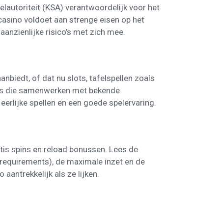
elautoriteit (KSA) verantwoordelijk voor het
 casino voldoet aan strenge eisen op het
 aanzienlijke risico’s met zich mee.
anbiedt, of dat nu slots, tafelspellen zoals
sino’s die samenwerken met bekende
erlijke spellen en een goede spelervaring.
tis spins en reload bonussen. Lees de
requirements), de maximale inzet en de
aantrekkelijk als ze lijken.