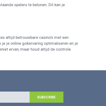
taande spelers te belonen. Dit kan je
es altijd betrouwbare casino’s met een
n je je online gokervaring optimaliseren en je
niet ervan, maar houd altijd de controle.
SUBSCRIBE