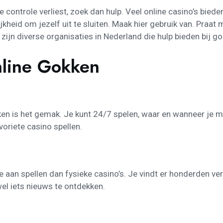
de controle verliest, zoek dan hulp. Veel online casino’s bie
jkheid om jezelf uit te sluiten. Maak hier gebruik van. Praat
zijn diverse organisaties in Nederland die hulp bieden bij go
line Gokken
n is het gemak. Je kunt 24/7 spelen, waar en wanneer je maar
voriete casino spellen.
e aan spellen dan fysieke casino’s. Je vindt er honderden vers
wel iets nieuws te ontdekken.