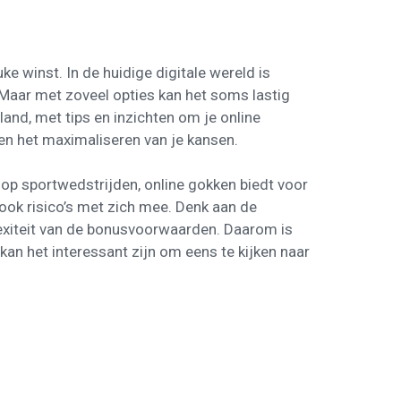
e winst. In de huidige digitale wereld is
. Maar met zoveel opties kan het soms lastig
land, met tips en inzichten om je online
en het maximaliseren van je kansen.
op sportwedstrijden, online gokken biedt voor
t ook risico’s met zich mee. Denk aan de
lexiteit van de bonusvoorwaarden. Daarom is
an het interessant zijn om eens te kijken naar