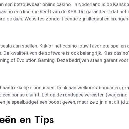
van een betrouwbaar online casino. In Nederland is de Kanssp
 casino een licentie heeft van de KSA. Dit garandeert dat het
ord gokken. Websites zonder licentie zijn illegaal en brengen
scala aan spellen. Kijk of het casino jouw favoriete spellen a
ijn. De kwaliteit van de software is ook belangrijk. Kies ca
ng of Evolution Gaming. Deze bedrijven staan garant voor e
et aantrekkelijke bonussen. Denk aan welkomstbonussen, gra
 een bonus claimt. Let op de rondspeelvereisten (wagering 
je speelbudget een boost geven, maar ze zijn niet altijd zo 
ieën en Tips