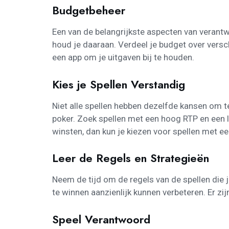
Budgetbeheer
Een van de belangrijkste aspecten van verantw
houd je daaraan. Verdeel je budget over versch
een app om je uitgaven bij te houden.
Kies je Spellen Verstandig
Niet alle spellen hebben dezelfde kansen om t
poker. Zoek spellen met een hoog RTP en een la
winsten, dan kun je kiezen voor spellen met ee
Leer de Regels en Strategieën
Neem de tijd om de regels van de spellen die j
te winnen aanzienlijk kunnen verbeteren. Er zij
Speel Verantwoord