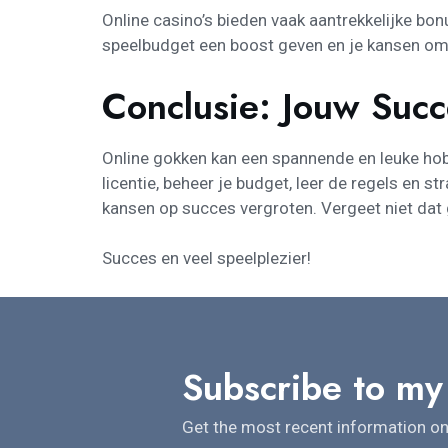
Online casino’s bieden vaak aantrekkelijke bo
speelbudget een boost geven en je kansen om
Conclusie: Jouw Suc
Online gokken kan een spannende en leuke hobb
licentie, beheer je budget, leer de regels en s
kansen op succes vergroten. Vergeet niet dat g
Succes en veel speelplezier!
Subscribe to my
Get the most recent information on 