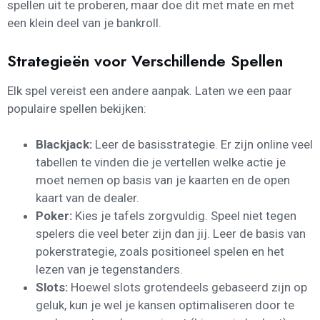
spellen uit te proberen, maar doe dit met mate en met
een klein deel van je bankroll.
Strategieën voor Verschillende Spellen
Elk spel vereist een andere aanpak. Laten we een paar
populaire spellen bekijken:
Blackjack:
Leer de basisstrategie. Er zijn online veel
tabellen te vinden die je vertellen welke actie je
moet nemen op basis van je kaarten en de open
kaart van de dealer.
Poker:
Kies je tafels zorgvuldig. Speel niet tegen
spelers die veel beter zijn dan jij. Leer de basis van
pokerstrategie, zoals positioneel spelen en het
lezen van je tegenstanders.
Slots:
Hoewel slots grotendeels gebaseerd zijn op
geluk, kun je wel je kansen optimaliseren door te