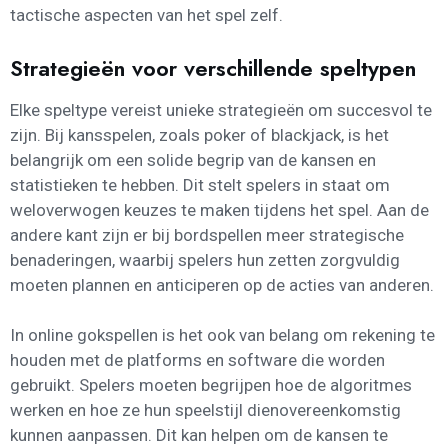
tactische aspecten van het spel zelf.
Strategieën voor verschillende speltypen
Elke speltype vereist unieke strategieën om succesvol te
zijn. Bij kansspelen, zoals poker of blackjack, is het
belangrijk om een solide begrip van de kansen en
statistieken te hebben. Dit stelt spelers in staat om
weloverwogen keuzes te maken tijdens het spel. Aan de
andere kant zijn er bij bordspellen meer strategische
benaderingen, waarbij spelers hun zetten zorgvuldig
moeten plannen en anticiperen op de acties van anderen.
In online gokspellen is het ook van belang om rekening te
houden met de platforms en software die worden
gebruikt. Spelers moeten begrijpen hoe de algoritmes
werken en hoe ze hun speelstijl dienovereenkomstig
kunnen aanpassen. Dit kan helpen om de kansen te