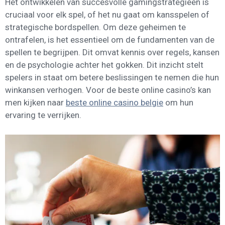
Het ontwikkelen van succesvolle gamingstrategieën is
cruciaal voor elk spel, of het nu gaat om kansspelen of
strategische bordspellen. Om deze geheimen te
ontrafelen, is het essentieel om de fundamenten van de
spellen te begrijpen. Dit omvat kennis over regels, kansen
en de psychologie achter het gokken. Dit inzicht stelt
spelers in staat om betere beslissingen te nemen die hun
winkansen verhogen. Voor de beste online casino’s kan
men kijken naar
beste online casino belgie
om hun
ervaring te verrijken.