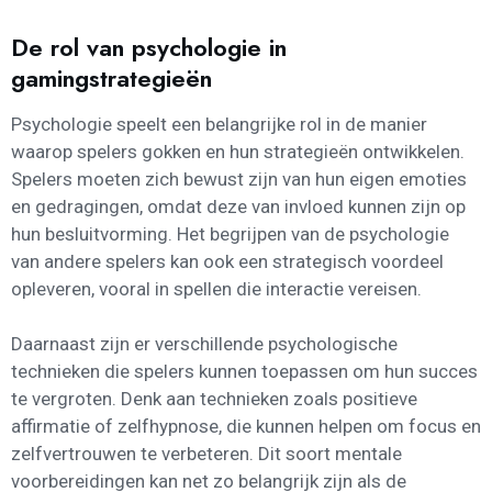
De rol van psychologie in
gamingstrategieën
Psychologie speelt een belangrijke rol in de manier
waarop spelers gokken en hun strategieën ontwikkelen.
Spelers moeten zich bewust zijn van hun eigen emoties
en gedragingen, omdat deze van invloed kunnen zijn op
hun besluitvorming. Het begrijpen van de psychologie
van andere spelers kan ook een strategisch voordeel
opleveren, vooral in spellen die interactie vereisen.
Daarnaast zijn er verschillende psychologische
technieken die spelers kunnen toepassen om hun succes
te vergroten. Denk aan technieken zoals positieve
affirmatie of zelfhypnose, die kunnen helpen om focus en
zelfvertrouwen te verbeteren. Dit soort mentale
voorbereidingen kan net zo belangrijk zijn als de