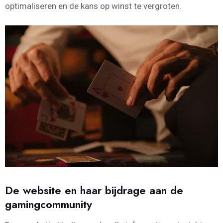
optimaliseren en de kans op winst te vergroten.
De website en haar bijdrage aan de
gamingcommunity