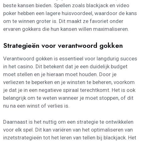
beste kansen bieden. Spellen zoals blackjack en video
poker hebben een lagere huisvoordeel, waardoor de kans
om te winnen groter is. Dit maakt ze favoriet onder
ervaren gokkers die hun kansen willen maximaliseren.
Strategieën voor verantwoord gokken
Verantwoord gokken is essentieel voor langdurig succes
in het casino. Dit betekent dat je een duidelijk budget
moet stellen en je hieraan moet houden. Door je
verliezen te beperken en je winsten te beheren, voorkom
je dat je in een negatieve spiraal terechtkomt. Het is ook
belangrijk om te weten wanneer je moet stoppen, of dit
nu na een winst of verlies is.
Daarnaast is het nuttig om een strategie te ontwikkelen
voor elk spel. Dit kan variëren van het optimaliseren van
inzetstrategieën tot het leren van tellen bij blackjack. Het