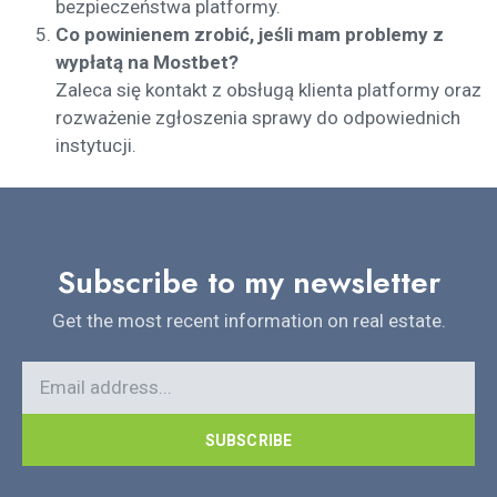
bezpieczeństwa platformy.
Co powinienem zrobić, jeśli mam problemy z
wypłatą na Mostbet?
Zaleca się kontakt z obsługą klienta platformy oraz
rozważenie zgłoszenia sprawy do odpowiednich
instytucji.
Subscribe to my newsletter
Get the most recent information on real estate.
SUBSCRIBE