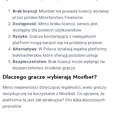
Brak licencji:
Mostbet nie posiada licencji wydanej
przez polskie Ministerstwo Finansów.
Dostępność:
Mimo braku licencji, serwis jest
dostępny dla polskich użytkowników.
Ryzyko:
Gracze korzystający z nielegalnych
platform mogą narazić się na problemy prawne.
Alternatywy:
W Polsce działają legalne platformy
bukmacherskie, które oferują podobne usługi.
Bezpieczeństwo:
Brak licencji może wpłynąć na
bezpieczeństwo środków graczy.
Dlaczego gracze wybierają Mostbet?
Mimo niepewności dotyczącej legalności, wielu graczy
decyduje się na korzystanie z Mostbet. Co sprawia, że
platforma ta jest tak atrakcyjna? Oto kilka kluczowych
powodów: