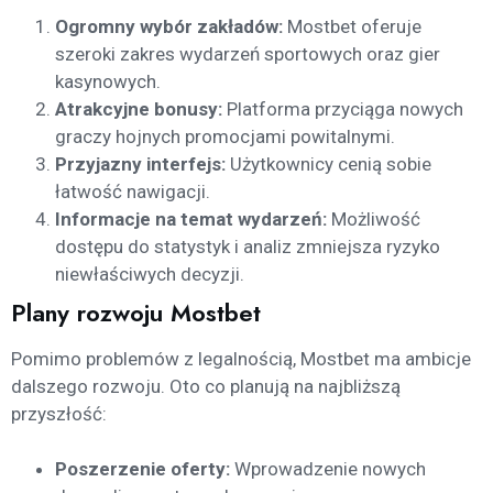
Ogromny wybór zakładów:
Mostbet oferuje
szeroki zakres wydarzeń sportowych oraz gier
kasynowych.
Atrakcyjne bonusy:
Platforma przyciąga nowych
graczy hojnych promocjami powitalnymi.
Przyjazny interfejs:
Użytkownicy cenią sobie
łatwość nawigacji.
Informacje na temat wydarzeń:
Możliwość
dostępu do statystyk i analiz zmniejsza ryzyko
niewłaściwych decyzji.
Plany rozwoju Mostbet
Pomimo problemów z legalnością, Mostbet ma ambicje
dalszego rozwoju. Oto co planują na najbliższą
przyszłość:
Poszerzenie oferty:
Wprowadzenie nowych