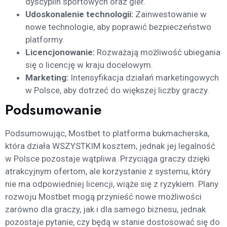
dyscyplin sportowych oraz gier.
Udoskonalenie technologii:
Zainwestowanie w
nowe technologie, aby poprawić bezpieczeństwo
platformy.
Licencjonowanie:
Rozważają możliwość ubiegania
się o licencję w kraju docelowym.
Marketing:
Intensyfikacja działań marketingowych
w Polsce, aby dotrzeć do większej liczby graczy.
Podsumowanie
Podsumowując, Mostbet to platforma bukmacherska,
która działa WSZYSTKIM kosztem, jednak jej legalność
w Polsce pozostaje wątpliwa. Przyciąga graczy dzięki
atrakcyjnym ofertom, ale korzystanie z systemu, który
nie ma odpowiedniej licencji, wiąże się z ryzykiem. Plany
rozwoju Mostbet mogą przynieść nowe możliwości
zarówno dla graczy, jak i dla samego biznesu, jednak
pozostaje pytanie, czy będą w stanie dostosować się do