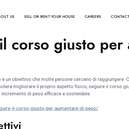
BOUT US
SELL OR RENT YOUR HOUSE
CAREERS
CONTACT
l corso giusto per
è un obiettivo che molte persone cercano di raggiungere. Che
a migliorare il proprio aspetto fisico, seguire il corso gi
 incremento di peso efficace e sostenibile.
uire-il-corso-giusto-per-aumentare-di-peso/
ettivi