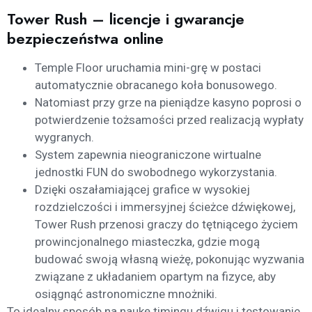
Tower Rush – licencje i gwarancje
bezpieczeństwa online
Temple Floor uruchamia mini-grę w postaci
automatycznie obracanego koła bonusowego.
Natomiast przy grze na pieniądze kasyno poprosi o
potwierdzenie tożsamości przed realizacją wypłaty
wygranych.
System zapewnia nieograniczone wirtualne
jednostki FUN do swobodnego wykorzystania.
Dzięki oszałamiającej grafice w wysokiej
rozdzielczości i immersyjnej ścieżce dźwiękowej,
Tower Rush przenosi graczy do tętniącego życiem
prowincjonalnego miasteczka, gdzie mogą
budować swoją własną wieżę, pokonując wyzwania
związane z układaniem opartym na fizyce, aby
osiągnąć astronomiczne mnożniki.
To idealny sposób na naukę timingu dźwigu i testowanie