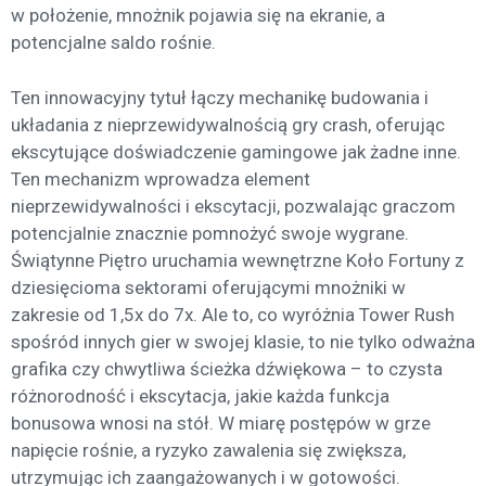
w położenie, mnożnik pojawia się na ekranie, a
potencjalne saldo rośnie.
Ten innowacyjny tytuł łączy mechanikę budowania i
układania z nieprzewidywalnością gry crash, oferując
ekscytujące doświadczenie gamingowe jak żadne inne.
Ten mechanizm wprowadza element
nieprzewidywalności i ekscytacji, pozwalając graczom
potencjalnie znacznie pomnożyć swoje wygrane.
Świątynne Piętro uruchamia wewnętrzne Koło Fortuny z
dziesięcioma sektorami oferującymi mnożniki w
zakresie od 1,5x do 7x. Ale to, co wyróżnia Tower Rush
spośród innych gier w swojej klasie, to nie tylko odważna
grafika czy chwytliwa ścieżka dźwiękowa – to czysta
różnorodność i ekscytacja, jakie każda funkcja
bonusowa wnosi na stół. W miarę postępów w grze
napięcie rośnie, a ryzyko zawalenia się zwiększa,
utrzymując ich zaangażowanych i w gotowości.