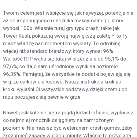
Twoim celem jest wspięcie się jak najwyżej, potencjalnie
aż do imponującego mnożnika maksymalnego, który
wynosi 100x. Właśnie tutaj gry typu crash, takie jak
Tower Rush, pokazują swoją największą zaletę – to Ty
masz władzę nad momentem wypłaty. To odrobinę
więcej niż standard branżowy, który wynosi 96%.
Wartość RTP waha się tutaj w przedziale od 95,1% do
97,6%, co daje nam uśredniony wynik na poziomie
96,35%. Pamiętaj, że wszystkie te dodatki pojawiają się
w grze całkowicie losowo. Nasza instrukcja krok po
kroku wyjaśni Ci wszystkie podstawy, dzięki czemu od
razu poczujesz się pewnie w grze.
Nawet jeśli kolejne piętra pójdą katastrofalnie, wypłacisz
co najmniej mnożnik osiągnięty na zamrożonym
poziomie. Nie musisz być weteranem crash games, żeby
zrozumieć zasady w ciągu minuty. Właśnie to przyciąga