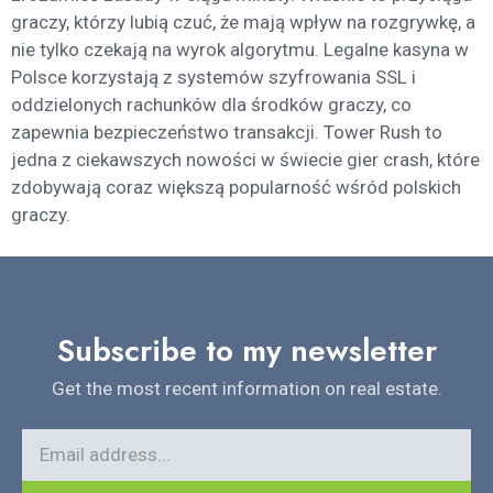
graczy, którzy lubią czuć, że mają wpływ na rozgrywkę, a
nie tylko czekają na wyrok algorytmu. Legalne kasyna w
Polsce korzystają z systemów szyfrowania SSL i
oddzielonych rachunków dla środków graczy, co
zapewnia bezpieczeństwo transakcji. Tower Rush to
jedna z ciekawszych nowości w świecie gier crash, które
zdobywają coraz większą popularność wśród polskich
graczy.
Subscribe to my newsletter
Get the most recent information on real estate.