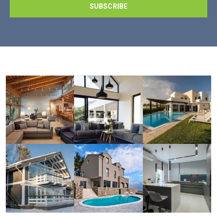
SUBSCRIBE