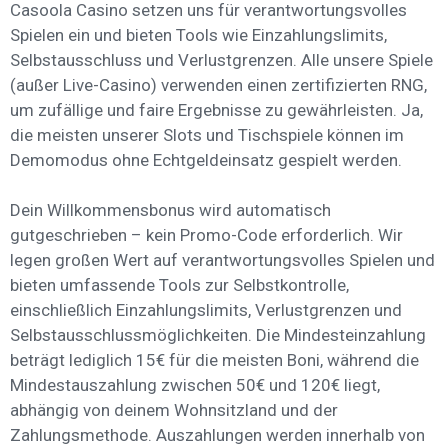
Casoola Casino setzen uns für verantwortungsvolles
Spielen ein und bieten Tools wie Einzahlungslimits,
Selbstausschluss und Verlustgrenzen. Alle unsere Spiele
(außer Live-Casino) verwenden einen zertifizierten RNG,
um zufällige und faire Ergebnisse zu gewährleisten. Ja,
die meisten unserer Slots und Tischspiele können im
Demomodus ohne Echtgeldeinsatz gespielt werden.
Dein Willkommensbonus wird automatisch
gutgeschrieben – kein Promo-Code erforderlich. Wir
legen großen Wert auf verantwortungsvolles Spielen und
bieten umfassende Tools zur Selbstkontrolle,
einschließlich Einzahlungslimits, Verlustgrenzen und
Selbstausschlussmöglichkeiten. Die Mindesteinzahlung
beträgt lediglich 15€ für die meisten Boni, während die
Mindestauszahlung zwischen 50€ und 120€ liegt,
abhängig von deinem Wohnsitzland und der
Zahlungsmethode. Auszahlungen werden innerhalb von