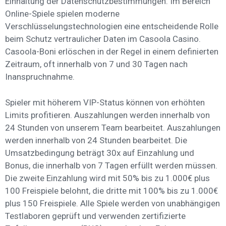
Einhaltung der Datenschutzbestimmungen. Im Bereich
Online-Spiele spielen moderne
Verschlüsselungstechnologien eine entscheidende Rolle
beim Schutz vertraulicher Daten im Casoola Casino.
Casoola-Boni erlöschen in der Regel in einem definierten
Zeitraum, oft innerhalb von 7 und 30 Tagen nach
Inanspruchnahme.
Spieler mit höherem VIP-Status können von erhöhten
Limits profitieren. Auszahlungen werden innerhalb von
24 Stunden von unserem Team bearbeitet. Auszahlungen
werden innerhalb von 24 Stunden bearbeitet. Die
Umsatzbedingung beträgt 30x auf Einzahlung und
Bonus, die innerhalb von 7 Tagen erfüllt werden müssen.
Die zweite Einzahlung wird mit 50% bis zu 1.000€ plus
100 Freispiele belohnt, die dritte mit 100% bis zu 1.000€
plus 150 Freispiele. Alle Spiele werden von unabhängigen
Testlaboren geprüft und verwenden zertifizierte