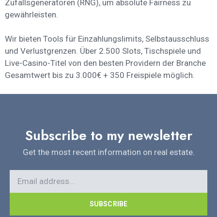
Zufallsgeneratoren (RNG), um absolute Fairness zu
gewährleisten.
Wir bieten Tools für Einzahlungslimits, Selbstausschluss
und Verlustgrenzen. Über 2.500 Slots, Tischspiele und
Live-Casino-Titel von den besten Providern der Branche
Gesamtwert bis zu 3.000€ + 350 Freispiele möglich.
Subscribe to my newsletter
Get the most recent information on real estate.
SUBSCRIBE