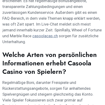
erscheinen. Es hat regelmäßige Bonusangebote,
transparente Zahlungsbedingungen und einen
zuverlässigen Kundenservice. Außerdem gibt es einen
FAQ-Bereich, in dem viele Themen knapp erklärt werden,
was oft Zeit spart. Im Live-Chat meldet sich meist
jemand innerhalb kurzer Zeit. SpinRally, Wheel of Fortune
und Marble Race
casoolacas.ch
sorgen für zusätzliche
Unterhaltung.
Welche Arten von persönlichen
Informationen erhebt Casoola
Casino von Spielern?
Regelmäßige Boni, darunter Freispiele und
Rückerstattungsangebote, sorgen für anhaltendes
Spielvergnügen und steigern gleichzeitig das Konto.
Viele Spieler fokussieren sich zwar primär auf