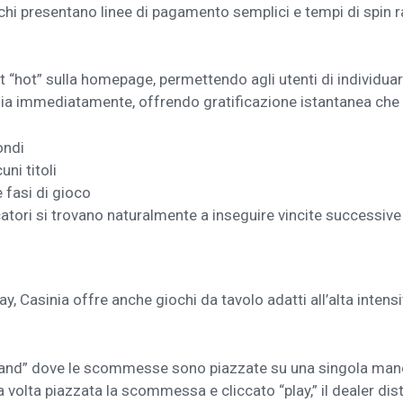
chi presentano linee di pagamento semplici e tempi di spin 
t “hot” sulla homepage, permettendo agli utenti di individuare
ia immediatamente, offrendo gratificazione istantanea che 
ondi
ni titoli
 fasi di gioco
atori si trovano naturalmente a inseguire vincite successive
y, Casinia offre anche giochi da tavolo adatti all’alta intens
‑hand” dove le scommesse sono piazzate su una singola man
volta piazzata la scommessa e cliccato “play,” il dealer di