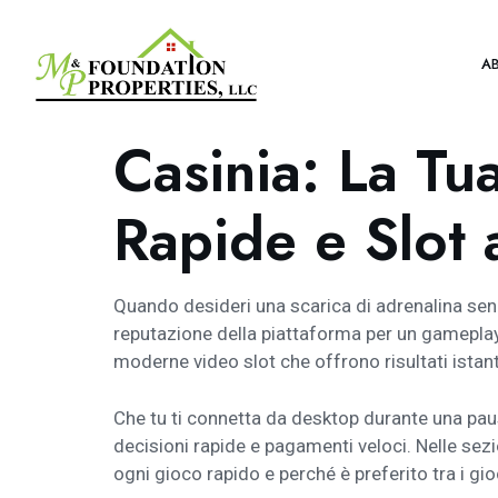
A
Casinia: La Tu
Rapide e Slot 
Quando desideri una scarica di adrenalina senz
reputazione della piattaforma per un gameplay ad
moderne video slot che offrono risultati istan
Che tu ti connetta da desktop durante una pau
decisioni rapide e pagamenti veloci. Nelle se
ogni gioco rapido e perché è preferito tra i g