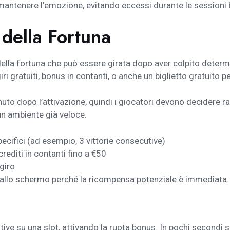
 mantenere l’emozione, evitando eccessi durante le sessioni b
 della Fortuna
lla fortuna che può essere girata dopo aver colpito determ
ri gratuiti, bonus in contanti, o anche un biglietto gratuito pe
nuto dopo l’attivazione, quindi i giocatori devono decidere
un ambiente già veloce.
specifici (ad esempio, 3 vittorie consecutive)
crediti in contanti fino a €50
giro
i allo schermo perché la ricompensa potenziale è immediata.
ve su una slot, attivando la ruota bonus. In pochi secondi sceg