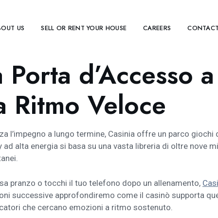
BOUT US
SELL OR RENT YOUR HOUSE
CAREERS
CONTACT
a Porta d’Accesso a
a Ritmo Veloce
a l’impegno a lungo termine, Casinia offre un parco giochi 
 alta energia si basa su una vasta libreria di oltre nove mila
tanei.
sa pranzo o tocchi il tuo telefono dopo un allenamento,
Casi
zioni successive approfondiremo come il casinò supporta qu
iocatori che cercano emozioni a ritmo sostenuto.