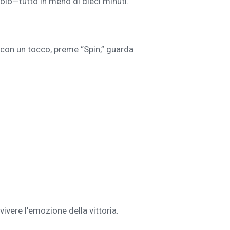
olo—tutto in meno di dieci minuti.
 con un tocco, preme “Spin,” guarda
ivere l’emozione della vittoria.