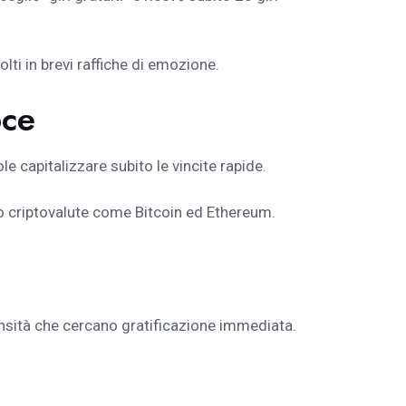
ti in brevi raffiche di emozione.
oce
e capitalizzare subito le vincite rapide.
ino criptovalute come Bitcoin ed Ethereum.
ntensità che cercano gratificazione immediata.