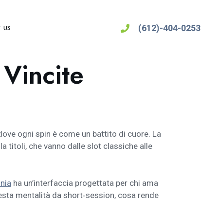
(612)-404-0253
 US
 Vincite
dove ogni spin è come un battito di cuore. La
 titoli, che vanno dalle slot classiche alle
nia
ha un’interfaccia progettata per chi ama
esta mentalità da short‑session, cosa rende