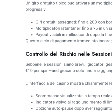
Un giro gratuito tipico può attivare un moltip
progressivi.
Giri gratuiti assegnati: fino a 200 con b
Moltiplicatori istantanei: fino a ×5 in un 
Payout visibili in millisecondi dopo la fine
Questo ciclo di pagamento immediato incoraggia 
Controllo del Rischio nelle Sessioni
Sebbene le sessioni siano brevi, i giocatori
€10 per spin—and giocano solo fino a raggiung
L’interfaccia del casinò mostra chiaramente 
Scommesse visualizzate in tempo reale
Indicatore visivo al raggiungimento di li
Opzione auto‑pause dopo aver raggiunto 