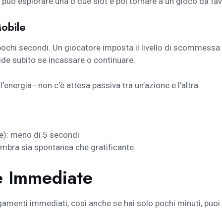
 può esplorare una o due slot e poi tornare a un gioco da tav
obile
 pochi secondi. Un giocatore imposta il livello di scommessa
cide subito se incassare o continuare.
l’energia—non c’è attesa passiva tra un’azione e l’altra.
re): meno di 5 secondi
embra sia spontanea che gratificante.
te Immediate
amenti immediati, così anche se hai solo pochi minuti, puoi v