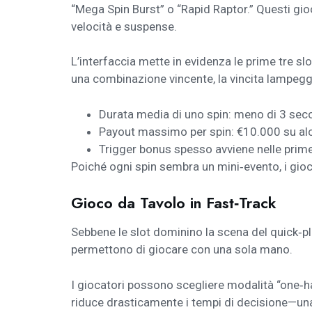
“Mega Spin Burst” o “Rapid Raptor.” Questi gio
velocità e suspense.
L’interfaccia mette in evidenza le prime tre slo
una combinazione vincente, la vincita lampegg
Durata media di uno spin: meno di 3 sec
Payout massimo per spin: €10.000 su alcu
Trigger bonus spesso avviene nelle prime
Poiché ogni spin sembra un mini‑evento, i gioc
Gioco da Tavolo in Fast‑Track
Sebbene le slot dominino la scena del quick‑pla
permettono di giocare con una sola mano.
I giocatori possono scegliere modalità “one
riduce drasticamente i tempi di decisione—una 