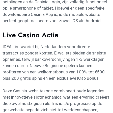
betalingen en de Casinia Login, zijn volledig functioneel
op je smartphone of tablet. Hoewel er geen specifieke,
downloadbare Casinia App is, is de mobiele website
perfect geoptimaliseerd voor zowel iOS als Android.
Live Casino Actie
IDEAL is favoriet bij Nederlanders voor directe
transacties zonder kosten. E-wallets bieden de snelste
opnames, terwijl bankoverschrijvingen 1-3 werkdagen
kunnen duren. Nieuwe Belgische spelers kunnen
profiteren van een welkomstbonus van 100% tot €500
plus 200 gratis spins en een exclusieve Krab Bonus.
Deze Casinia-websitezone combineert oude legendes
met innovatieve slotmechanica, wat een ervaring creëert
die zowel nostalgisch als fris is. Je progressie op de
gokwebsite beperkt zich niet tot weddenschappen,