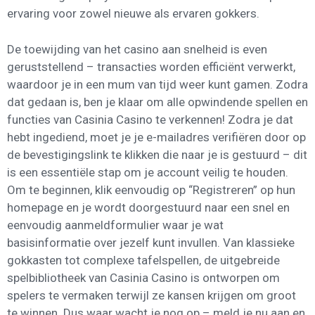
ervaring voor zowel nieuwe als ervaren gokkers.
De toewijding van het casino aan snelheid is even
geruststellend – transacties worden efficiënt verwerkt,
waardoor je in een mum van tijd weer kunt gamen. Zodra
dat gedaan is, ben je klaar om alle opwindende spellen en
functies van Casinia Casino te verkennen! Zodra je dat
hebt ingediend, moet je je e-mailadres verifiëren door op
de bevestigingslink te klikken die naar je is gestuurd – dit
is een essentiële stap om je account veilig te houden.
Om te beginnen, klik eenvoudig op “Registreren” op hun
homepage en je wordt doorgestuurd naar een snel en
eenvoudig aanmeldformulier waar je wat
basisinformatie over jezelf kunt invullen. Van klassieke
gokkasten tot complexe tafelspellen, de uitgebreide
spelbibliotheek van Casinia Casino is ontworpen om
spelers te vermaken terwijl ze kansen krijgen om groot
te winnen. Dus waar wacht je nog op – meld je nu aan en