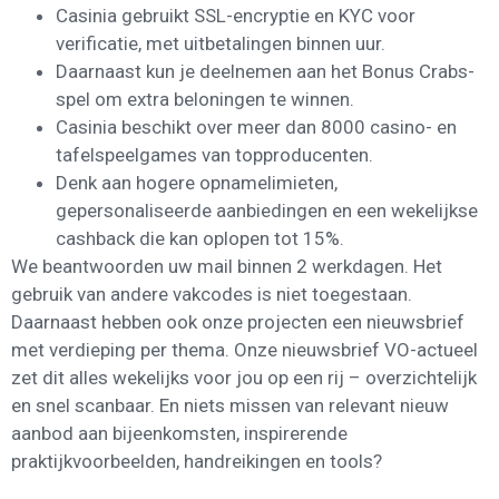
Casinia gebruikt SSL-encryptie en KYC voor
verificatie, met uitbetalingen binnen uur.
Daarnaast kun je deelnemen aan het Bonus Crabs-
spel om extra beloningen te winnen.
Casinia beschikt over meer dan 8000 casino- en
tafelspeelgames van topproducenten.
Denk aan hogere opnamelimieten,
gepersonaliseerde aanbiedingen en een wekelijkse
cashback die kan oplopen tot 15%.
We beantwoorden uw mail binnen 2 werkdagen. Het
gebruik van andere vakcodes is niet toegestaan.
Daarnaast hebben ook onze projecten een nieuwsbrief
met verdieping per thema. Onze nieuwsbrief VO-actueel
zet dit alles wekelijks voor jou op een rij – overzichtelijk
en snel scanbaar. En niets missen van relevant nieuw
aanbod aan bijeenkomsten, inspirerende
praktijkvoorbeelden, handreikingen en tools?