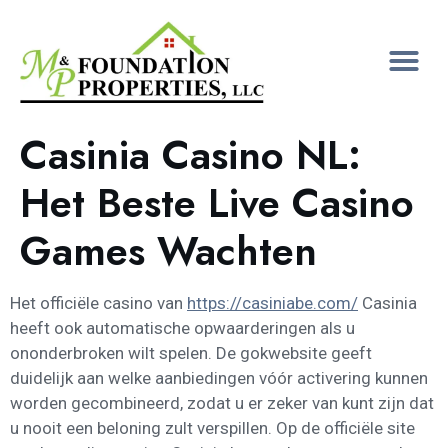
Casinia Casino NL:
Het Beste Live Casino
Games Wachten
Het officiële casino van
https://casiniabe.com/
Casinia
heeft ook automatische opwaarderingen als u
ononderbroken wilt spelen. De gokwebsite geeft
duidelijk aan welke aanbiedingen vóór activering kunnen
worden gecombineerd, zodat u er zeker van kunt zijn dat
u nooit een beloning zult verspillen. Op de officiële site