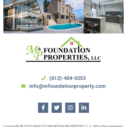
(612)-404-0253
info@mfoundationproperty.com
Copyright © 2023 M&P FOUNDATION PROPERTIES,LLC. All rights reserved.