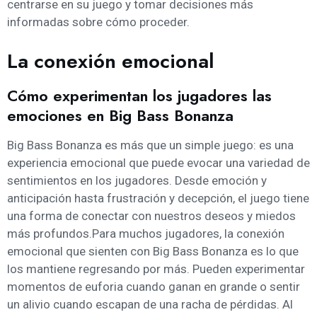
centrarse en su juego y tomar decisiones más
informadas sobre cómo proceder.
La conexión emocional
Cómo experimentan los jugadores las
emociones en Big Bass Bonanza
Big Bass Bonanza es más que un simple juego: es una
experiencia emocional que puede evocar una variedad de
sentimientos en los jugadores. Desde emoción y
anticipación hasta frustración y decepción, el juego tiene
una forma de conectar con nuestros deseos y miedos
más profundos.Para muchos jugadores, la conexión
emocional que sienten con Big Bass Bonanza es lo que
los mantiene regresando por más. Pueden experimentar
momentos de euforia cuando ganan en grande o sentir
un alivio cuando escapan de una racha de pérdidas. Al