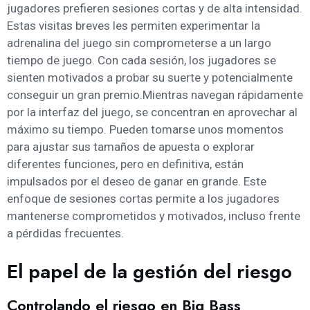
jugadores prefieren sesiones cortas y de alta intensidad.
Estas visitas breves les permiten experimentar la
adrenalina del juego sin comprometerse a un largo
tiempo de juego. Con cada sesión, los jugadores se
sienten motivados a probar su suerte y potencialmente
conseguir un gran premio.Mientras navegan rápidamente
por la interfaz del juego, se concentran en aprovechar al
máximo su tiempo. Pueden tomarse unos momentos
para ajustar sus tamaños de apuesta o explorar
diferentes funciones, pero en definitiva, están
impulsados por el deseo de ganar en grande. Este
enfoque de sesiones cortas permite a los jugadores
mantenerse comprometidos y motivados, incluso frente
a pérdidas frecuentes.
El papel de la gestión del riesgo
Controlando el riesgo en Big Bass