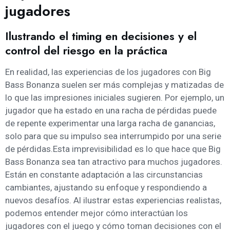
jugadores
Ilustrando el timing en decisiones y el
control del riesgo en la práctica
En realidad, las experiencias de los jugadores con Big
Bass Bonanza suelen ser más complejas y matizadas de
lo que las impresiones iniciales sugieren. Por ejemplo, un
jugador que ha estado en una racha de pérdidas puede
de repente experimentar una larga racha de ganancias,
solo para que su impulso sea interrumpido por una serie
de pérdidas.Esta imprevisibilidad es lo que hace que Big
Bass Bonanza sea tan atractivo para muchos jugadores.
Están en constante adaptación a las circunstancias
cambiantes, ajustando su enfoque y respondiendo a
nuevos desafíos. Al ilustrar estas experiencias realistas,
podemos entender mejor cómo interactúan los
jugadores con el juego y cómo toman decisiones con el