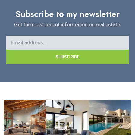
Subscribe to my newsletter
Get the most recent information on real estate.
SUBSCRIBE