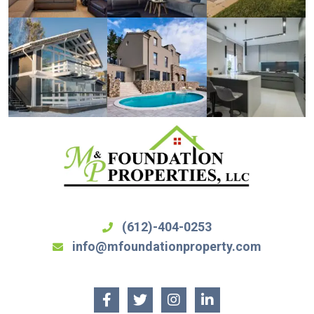
(612)-404-0253
info@mfoundationproperty.com