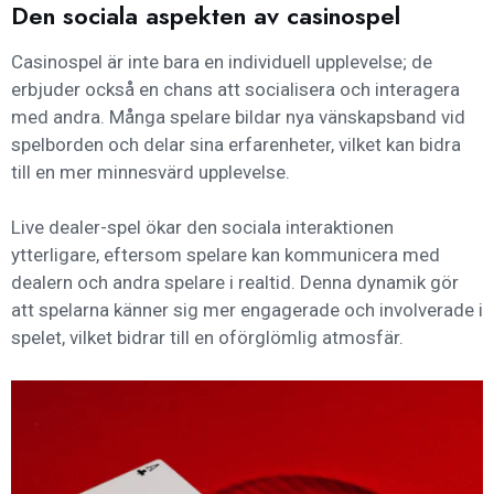
Den sociala aspekten av casinospel
Casinospel är inte bara en individuell upplevelse; de
erbjuder också en chans att socialisera och interagera
med andra. Många spelare bildar nya vänskapsband vid
spelborden och delar sina erfarenheter, vilket kan bidra
till en mer minnesvärd upplevelse.
Live dealer-spel ökar den sociala interaktionen
ytterligare, eftersom spelare kan kommunicera med
dealern och andra spelare i realtid. Denna dynamik gör
att spelarna känner sig mer engagerade och involverade i
spelet, vilket bidrar till en oförglömlig atmosfär.