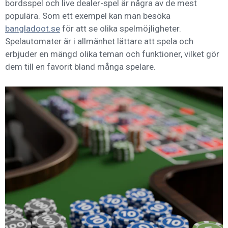
bordsspel och live dealer-spel är några av de mest
populära. Som ett exempel kan man besöka
bangladoot.se
för att se olika spelmöjligheter.
Spelautomater är i allmänhet lättare att spela och
erbjuder en mängd olika teman och funktioner, vilket gör
dem till en favorit bland många spelare.