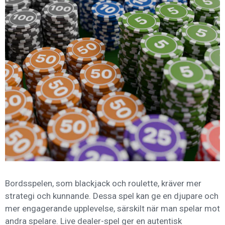
Bordsspelen, som blackjack och roulette, kräver mer
strategi och kunnande. Dessa spel kan ge en djupare och
mer engagerande upplevelse, särskilt när man spelar mot
andra spelare. Live dealer-spel ger en autentisk