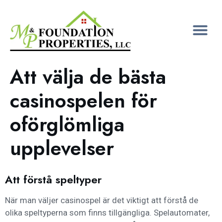
Att välja de bästa
casinospelen för
oförglömliga
upplevelser
Att förstå speltyper
När man väljer casinospel är det viktigt att förstå de
olika speltyperna som finns tillgängliga. Spelautomater,