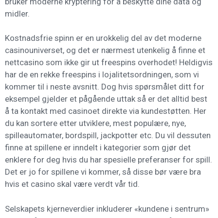
bruker moderne kryptering for å beskytte dine data og
midler.
Kostnadsfrie spinn er en urokkelig del av det moderne
casinouniverset, og det er nærmest utenkelig å finne et
nettcasino som ikke gir ut freespins overhodet! Heldigvis
har de en rekke freespins i lojalitetsordningen, som vi
kommer til i neste avsnitt. Dog hvis spørsmålet ditt for
eksempel gjelder et pågående uttak så er det alltid best
å ta kontakt med casinoet direkte via kundestøtten. Her
du kan sortere etter utviklere, mest populære, nye,
spilleautomater, bordspill, jackpotter etc. Du vil dessuten
finne at spillene er inndelt i kategorier som gjør det
enklere for deg hvis du har spesielle preferanser for spill.
Det er jo for spillene vi kommer, så disse bør være bra
hvis et casino skal være verdt vår tid.
Selskapets kjerneverdier inkluderer «kundene i sentrum»