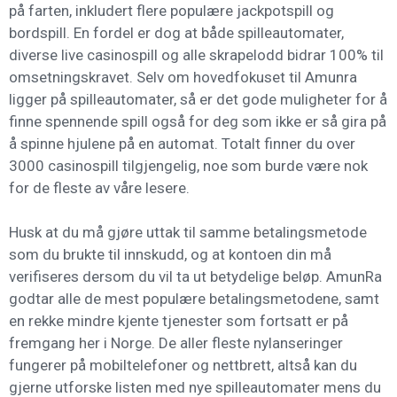
på farten, inkludert flere populære jackpotspill og
bordspill. En fordel er dog at både spilleautomater,
diverse live casinospill og alle skrapelodd bidrar 100% til
omsetningskravet. Selv om hovedfokuset til Amunra
ligger på spilleautomater, så er det gode muligheter for å
finne spennende spill også for deg som ikke er så gira på
å spinne hjulene på en automat. Totalt finner du over
3000 casinospill tilgjengelig, noe som burde være nok
for de fleste av våre lesere.
Husk at du må gjøre uttak til samme betalingsmetode
som du brukte til innskudd, og at kontoen din må
verifiseres dersom du vil ta ut betydelige beløp. AmunRa
godtar alle de mest populære betalingsmetodene, samt
en rekke mindre kjente tjenester som fortsatt er på
fremgang her i Norge. De aller fleste nylanseringer
fungerer på mobiltelefoner og nettbrett, altså kan du
gjerne utforske listen med nye spilleautomater mens du