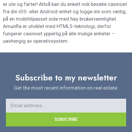
er ute og farter! Altså kan du enkelt nok besøke casinoet
fra din iOS- eller Android-enhet og logge inn som vanlig,
på en mobiltilpasset side med høy brukervennlighet.
AmunRa er utviklet med HTML5-teknologi, derfor
fungerer casinoet ypperlig på alle mulige enheter –
uavhengig av operativsystem.
Subscribe to my newsletter
Get the most recent information on real estate.
SUBSCRIBE