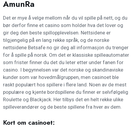
AmunRa
Det er mye å velge mellom når du vil spille på nett, og du
bør derfor finne et casino som holder hva det lover og
gir deg den beste spillopplevelsen. Nettsidene er
tilgjengelig på en lang rekke språk, og de norske
nettsidene Betsafe no gir deg all informasjon du trenger
for å spille på norsk. Om det er klassiske spilleautomater
som frister finner du det du leter etter under fanen for
casino. I begynnelsen var det norske og skandinaviske
kunder som var hovedmålgruppen, men casinoet ble
raskt populært hos spillere i flere land. Noen av de mest
populære og kjente bordspillene du finner er selvfølgelig
Roulette og Blackjack. Her tilbys det en helt rekke ulike
spilleverandører og de beste spillene fra hver av dem.
Kort om casinoet: