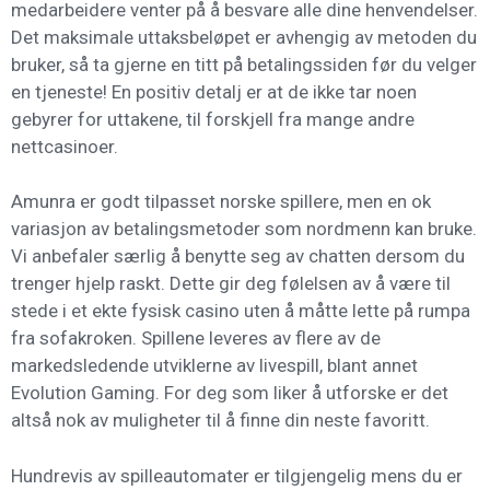
medarbeidere venter på å besvare alle dine henvendelser.
Det maksimale uttaksbeløpet er avhengig av metoden du
bruker, så ta gjerne en titt på betalingssiden før du velger
en tjeneste! En positiv detalj er at de ikke tar noen
gebyrer for uttakene, til forskjell fra mange andre
nettcasinoer.
Amunra er godt tilpasset norske spillere, men en ok
variasjon av betalingsmetoder som nordmenn kan bruke.
Vi anbefaler særlig å benytte seg av chatten dersom du
trenger hjelp raskt. Dette gir deg følelsen av å være til
stede i et ekte fysisk casino uten å måtte lette på rumpa
fra sofakroken. Spillene leveres av flere av de
markedsledende utviklerne av livespill, blant annet
Evolution Gaming. For deg som liker å utforske er det
altså nok av muligheter til å finne din neste favoritt.
Hundrevis av spilleautomater er tilgjengelig mens du er