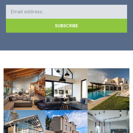
SUBSCRIBE