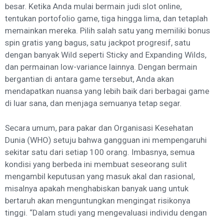
besar. Ketika Anda mulai bermain judi slot online,
tentukan portofolio game, tiga hingga lima, dan tetaplah
memainkan mereka. Pilih salah satu yang memiliki bonus
spin gratis yang bagus, satu jackpot progresif, satu
dengan banyak Wild seperti Sticky and Expanding Wilds,
dan permainan low-variance lainnya. Dengan bermain
bergantian di antara game tersebut, Anda akan
mendapatkan nuansa yang lebih baik dari berbagai game
di luar sana, dan menjaga semuanya tetap segar.
Secara umum, para pakar dan Organisasi Kesehatan
Dunia (WHO) setuju bahwa gangguan ini mempengaruhi
sekitar satu dari setiap 100 orang. Imbasnya, semua
kondisi yang berbeda ini membuat seseorang sulit
mengambil keputusan yang masuk akal dan rasional,
misalnya apakah menghabiskan banyak uang untuk
bertaruh akan menguntungkan mengingat risikonya
tinggi. “Dalam studi yang mengevaluasi individu dengan