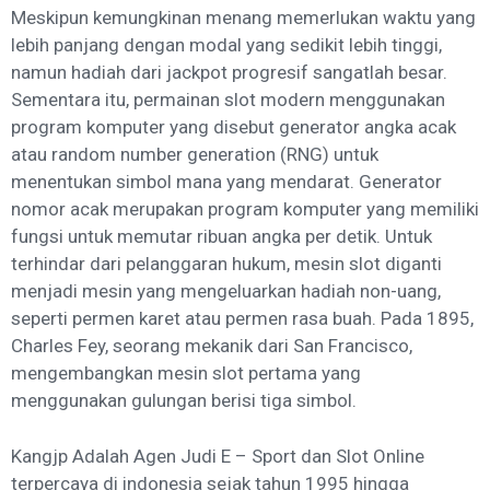
Meskipun kemungkinan menang memerlukan waktu yang
lebih panjang dengan modal yang sedikit lebih tinggi,
namun hadiah dari jackpot progresif sangatlah besar.
Sementara itu, permainan slot modern menggunakan
program komputer yang disebut generator angka acak
atau random number generation (RNG) untuk
menentukan simbol mana yang mendarat. Generator
nomor acak merupakan program komputer yang memiliki
fungsi untuk memutar ribuan angka per detik. Untuk
terhindar dari pelanggaran hukum, mesin slot diganti
menjadi mesin yang mengeluarkan hadiah non-uang,
seperti permen karet atau permen rasa buah. Pada 1895,
Charles Fey, seorang mekanik dari San Francisco,
mengembangkan mesin slot pertama yang
menggunakan gulungan berisi tiga simbol.
Kangjp Adalah Agen Judi E – Sport dan Slot Online
terpercaya di indonesia sejak tahun 1995 hingga