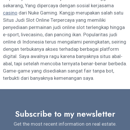
sekarang, Yang dipercaya dengan sosial kerjasama
casino
dari Nuke Gaming. Kangjp merupakan salah satu
Situs Judi Slot Online Terpercaya yang memiliki
penyediaan permainan judi online slot terlengkap hingga
e-sport, livecasino, dan pancing ikan. Popularitas judi
online di Indonesia terus mengalami peningkatan, seiring
dengan terbukanya akses terhadap berbagai platform
digital. Saya awalnya ragu karena banyaknya situs abal-
abal, tapi setelah mencoba ternyata benar-benar berbeda.
Game-game yang disediakan sangat fair tanpa bot,
terbukti dari banyaknya kemenangan saya.
Subscribe to my newsletter
Get the most recent information on real estate.