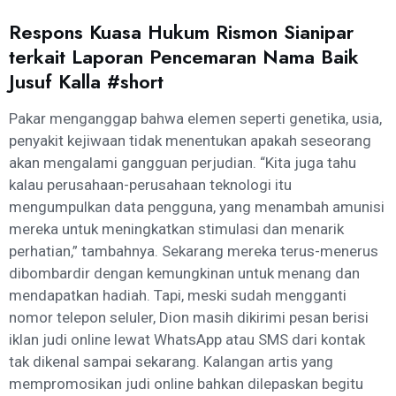
Respons Kuasa Hukum Rismon Sianipar
terkait Laporan Pencemaran Nama Baik
Jusuf Kalla #short
Pakar menganggap bahwa elemen seperti genetika, usia,
penyakit kejiwaan tidak menentukan apakah seseorang
akan mengalami gangguan perjudian. “Kita juga tahu
kalau perusahaan-perusahaan teknologi itu
mengumpulkan data pengguna, yang menambah amunisi
mereka untuk meningkatkan stimulasi dan menarik
perhatian,” tambahnya. Sekarang mereka terus-menerus
dibombardir dengan kemungkinan untuk menang dan
mendapatkan hadiah. Tapi, meski sudah mengganti
nomor telepon seluler, Dion masih dikirimi pesan berisi
iklan judi online lewat WhatsApp atau SMS dari kontak
tak dikenal sampai sekarang. Kalangan artis yang
mempromosikan judi online bahkan dilepaskan begitu