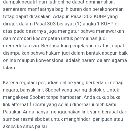
dampak negatif dari judi online dapat diminimalisir,
sementara manfaatnya bagi hiburan dan perekonomian
tetap dapat dirasakan. Adapun Pasal 303 KUHP yang
dirujuk dalam Pasal 303 bis ayat (1) angka 1 KUHP di
atas pada dasarnya juga mengatur bahwa menawarkan
dan memberi kesempatan untuk permainan judi
memerlukan izin. Berdasarkan penjelasan di atas, dapat
disimpulkan bahwa hukum judi dalam bentuk apapun baik
online maupun konvensional adalah haram dalam agama
Islam.
Karena regulasi perjudian online yang berbeda di setiap
negara, banyak link Sbobet yang sering diblokir. Untuk
mengakses Sbobet tanpa hambatan, Anda cukup buka
link alternatif resmi yang selalu diperbarui oleh kami.
Pastikan Anda hanya menggunakan link yang berasal dari
sumber resmi sbobet untuk menghindari penipuan atau
akses ke situs palsu.