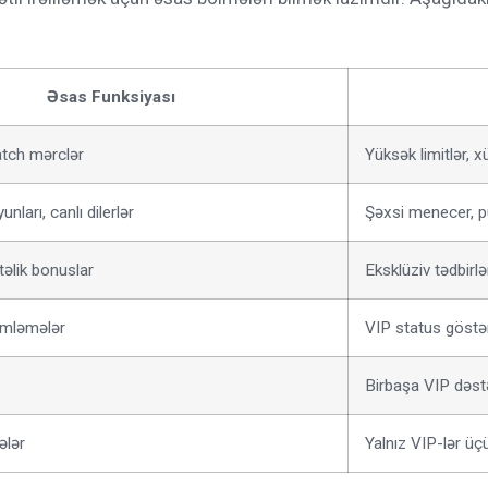
Əsas Funksiyası
atch mərclər
Yüksək limitlər, x
nları, canlı dilerlər
Şəxsi menecer, p
təlik bonuslar
Eksklüziv tədbirlə
imləmələr
VIP status göstəri
Birbaşa VIP dəstə
ələr
Yalnız VIP-lər üçü