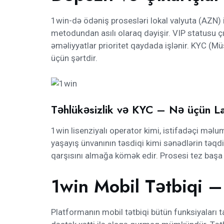
1win-də ödəniş prosesləri lokal valyuta (AZN) 
metodundan asılı olaraq dəyişir. VIP statusu ç
əməliyyatlar prioritet qaydada işlənir. KYC (
üçün şərtdir.
Təhlükəsizlik və KYC – Nə üçün L
1win lisenziyalı operator kimi, istifadəçi məlum
yaşayış ünvanının təsdiqi kimi sənədlərin təqd
qarşısını almağa kömək edir. Prosesi tez baş
1win Mobil Tətbiqi –
Platformanın mobil tətbiqi bütün funksiyaları t