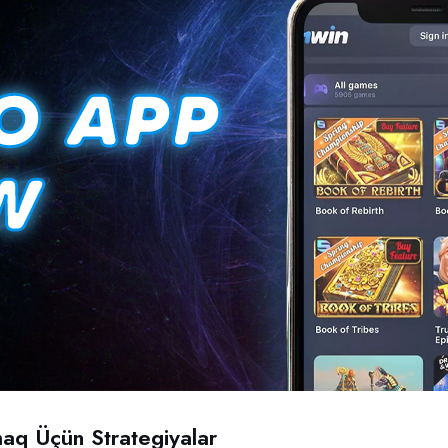
aq Üçün Strategiyalar