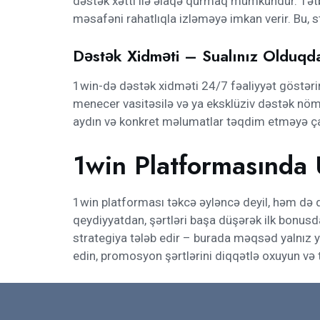
dəstək xətti ilə əlaqə qurmaq mümkündür. Tətbiq
məsafəni rahatlıqla izləməyə imkan verir. Bu, 
Dəstək Xidməti – Sualınız Olduqd
1win-də dəstək xidməti 24/7 fəaliyyət göstəri
menecer vasitəsilə və ya eksklüziv dəstək nömr
aydın və konkret məlumatlar təqdim etməyə ça
1win Platformasında 
1win platforması təkcə əyləncə deyil, həm də d
qeydiyyatdan, şərtləri başa düşərək ilk bon
strategiya tələb edir – burada məqsəd yalnız yük
edin, promosyon şərtlərini diqqətlə oxuyun və t