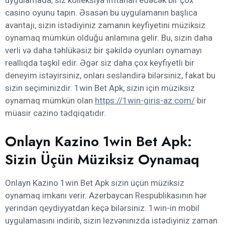
uygulamada, siz kolleksiya imtahan edəcək bir çox
casino oyunu tapın. Əsasən bu uygulamanın başlıca
avantajı, sizin istədiyiniz zamanın keyfiyetini müziksiz
oynamaq mümkün olduğu anlamına gelir. Bu, sizin daha
verli və daha təhlükəsiz bir şəkildə oyunları oynamayı
reallıqda təşkil edir. Əgər siz daha çox keyfiyetli bir
deneyim istəyirsiniz, onları sesləndirə bilərsiniz, fakat bu
sizin seçiminizdir. 1win Bet Apk, sizin için müziksiz
oynamaq mümkün olan
https://1win-giris-az.com/
bir
müasir cazino tədqiqatıdır.
Onlayn Kazino 1win Bet Apk:
Sizin Üçün Müziksiz Oynamaq
Onlayn Kazino 1win Bet Apk sizin üçün müziksiz
oynamaq imkanı verir. Azerbaycan Respublikasının hər
yerindən qeydiyyatdan keçə bilərsiniz. 1win-in mobil
uygulamasını indirib, sizin lezvənınızda istədiyiniz zaman