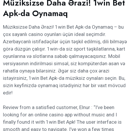
Müziksizse Daha Ərazi! 1win Bet
Apk-da Oynamaq
Müziksizse Daha Ərazi! 1win Bet Apk-da Oynamaq – bu
çox sayanlı casino oyunları üçün ideal seçimdir.
Azerbaycanlı istifadəçilər üçün təşkil edilmiş, dili bilməyə
görə düzgün çalışır. 1win-da siz sport təşkilatlarına, kart
oyunlarına və slotlarına səbəb qalmayacaqsınız. Mobil
versiyasının indirilməsi simsəl, siz kompüterdən asan və
rahatla oynaya bilərsiniz. Əgər siz daha çox ərazi
istəyirsiniz, 1win Bet Apk-da müziksiz oynaları seçin. Bu,
sizin keyfinizdə oynamaq istədiyiniz hər bir vaxt mövcud
edir!
Review from a satisfied customer, Elnur : “I’ve been
looking for an online casino app without music and I
finally found it with 1win Bet Apk! The user interface is
smooth and easy to navigate. I’ve won a few times