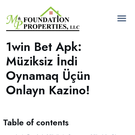
1win Bet Apk:
Müziksiz İndi
Oynamaq Üçün
Onlayn Kazino!
Table of contents