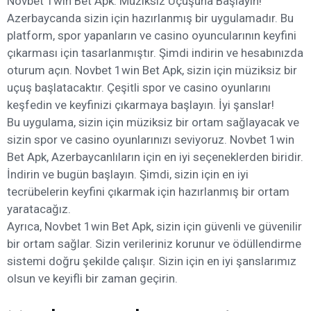
Novbet 1win Bet Apk: Müziksiz Uçuşuna Başlayın!
Azerbaycanda sizin için hazırlanmış bir uygulamadır. Bu
platform, spor yapanların ve casino oyuncularının keyfini
çıkarması için tasarlanmıştır. Şimdi indirin ve hesabınızda
oturum açın. Novbet 1win Bet Apk, sizin için müziksiz bir
uçuş başlatacaktır. Çeşitli spor ve casino oyunlarını
keşfedin ve keyfinizi çıkarmaya başlayın. İyi şanslar!
Bu uygulama, sizin için müziksiz bir ortam sağlayacak ve
sizin spor ve casino oyunlarınızı seviyoruz. Novbet 1win
Bet Apk, Azerbaycanlıların için en iyi seçeneklerden biridir.
İndirin ve bugün başlayın. Şimdi, sizin için en iyi
tecrübelerin keyfini çıkarmak için hazırlanmış bir ortam
yaratacağız.
Ayrıca, Novbet 1win Bet Apk, sizin için güvenli ve güvenilir
bir ortam sağlar. Sizin verileriniz korunur ve ödüllendirme
sistemi doğru şekilde çalışır. Sizin için en iyi şanslarımız
olsun ve keyifli bir zaman geçirin.