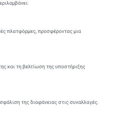
εριλαμβάνει:
τές πλατφόρμες, προσφέροντας μια
της και τη βελτίωση της υποστήριξης
ασφάλιση της διαφάνειας στις συναλλαγές.