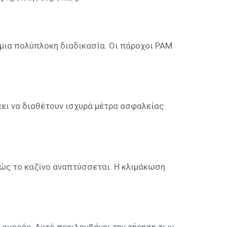
μια πολύπλοκη διαδικασία. Οι πάροχοι PAM
ει να διαθέτουν ισχυρά μέτρα ασφαλείας
αθώς το καζίνο αναπτύσσεται. Η κλιμάκωση