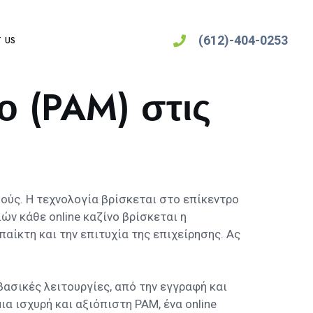
(612)-404-0253
 US
ο (PAM) στις
ούς. Η τεχνολογία βρίσκεται στο επίκεντρο
ών κάθε online καζίνο βρίσκεται η
αίκτη και την επιτυχία της επιχείρησης. Ας
ς βασικές λειτουργίες, από την εγγραφή και
α ισχυρή και αξιόπιστη PAM, ένα online