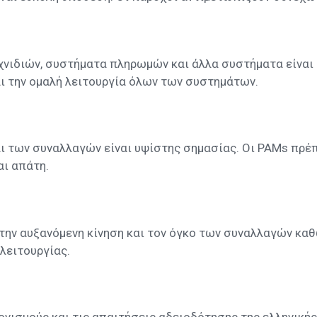
νιδιών, συστήματα πληρωμών και άλλα συστήματα είναι 
ι την ομαλή λειτουργία όλων των συστημάτων.
 των συναλλαγών είναι υψίστης σημασίας. Οι PAMs πρέπ
αι απάτη.
ί την αυξανόμενη κίνηση και τον όγκο των συναλλαγών κ
 λειτουργίας.