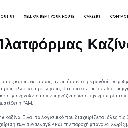
BOUT US
SELL OR RENT YOUR HOUSE
CAREERS
CONTACT
Πλατφόρμας Καζίν
α, όπως και παγκοσμίως, αναπτύσσεται με ραγδαίους ρυθμ
ιρίες αλλά και προκλήσεις. Στο επίκεντρο των λειτουργι
κρίσιμο εργαλείο που επηρεάζει άμεσα την εμπειρία του π
ματίζει η PAM.
line καζίνο. Είναι το λογισμικό που διαχειρίζεται όλες τι
χείριση των συναλλαγών και την παροχή μπόνους. Χωρίς μι