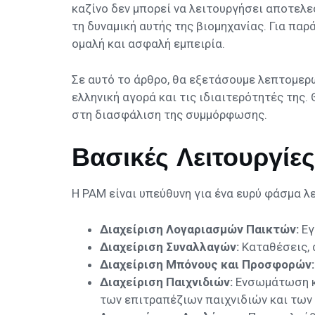
καζίνο δεν μπορεί να λειτουργήσει αποτελ
τη δυναμική αυτής της βιομηχανίας. Για παρ
ομαλή και ασφαλή εμπειρία.
Σε αυτό το άρθρο, θα εξετάσουμε λεπτομερώ
ελληνική αγορά και τις ιδιαιτερότητές της
στη διασφάλιση της συμμόρφωσης.
Βασικές Λειτουργίε
Η PAM είναι υπεύθυνη για ένα ευρύ φάσμα λε
Διαχείριση Λογαριασμών Παικτών:
Εγ
Διαχείριση Συναλλαγών:
Καταθέσεις, 
Διαχείριση Μπόνους και Προσφορών:
Διαχείριση Παιχνιδιών:
Ενσωμάτωση κα
των επιτραπέζιων παιχνιδιών και των 