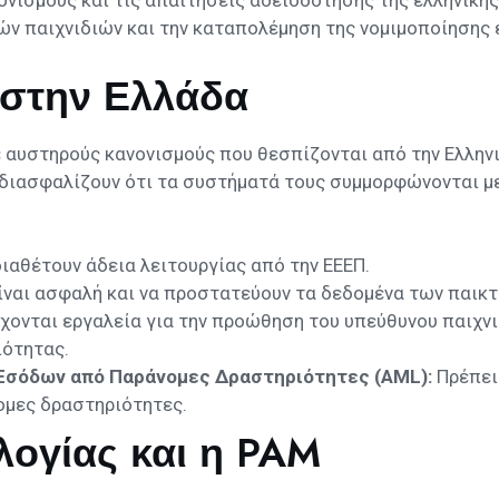
ονισμούς και τις απαιτήσεις αδειοδότησης της ελληνική
ρών παιχνιδιών και την καταπολέμηση της νομιμοποίηση
 στην Ελλάδα
σε αυστηρούς κανονισμούς που θεσπίζονται από την Ελλην
 διασφαλίζουν ότι τα συστήματά τους συμμορφώνονται με
ιαθέτουν άδεια λειτουργίας από την ΕΕΕΠ.
ίναι ασφαλή και να προστατεύουν τα δεδομένα των παικτ
χονται εργαλεία για την προώθηση του υπεύθυνου παιχνι
ιότητας.
Εσόδων από Παράνομες Δραστηριότητες (AML):
Πρέπει
ομες δραστηριότητες.
λογίας και η PAM